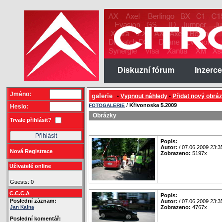
Diskuzní fórum
Inzerce
Jméno:
galerie
Vypnout náhledy
Přidat nový obrá
•
•
/
Křivonoska 5.2009
FOTOGALERIE
Heslo:
Obrázky
Trvale přihlásit?
Popis:
Autor:
/ 07.06.2009 23:3
Nová Registrace
Zobrazeno:
5197x
Uživatelé online
Guests: 0
C.C.C.A
Popis:
Poslední záznam:
Autor:
/ 07.06.2009 23:3
Jan Kalna
Zobrazeno:
4767x
Poslední komentář: