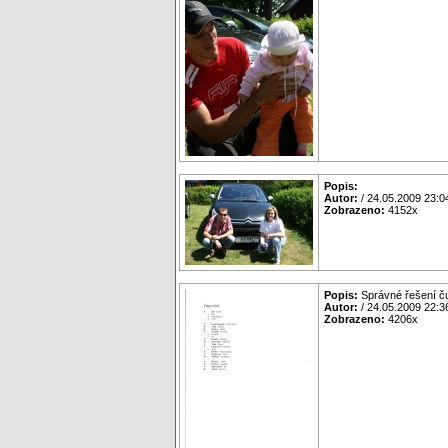
Popis:
Autor:
/ 24.05.2009 23:0
Zobrazeno:
4152x
Popis:
Správné řešení ču
Autor:
/ 24.05.2009 22:3
Zobrazeno:
4206x