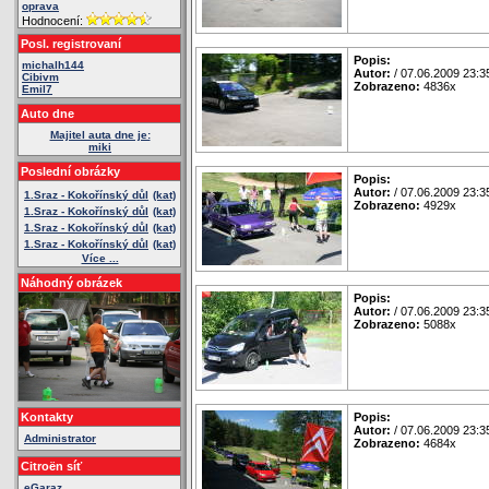
oprava
Hodnocení:
Posl. registrovaní
Popis:
michalh144
Autor:
/ 07.06.2009 23:3
Cibivm
Zobrazeno:
4836x
Emil7
Auto dne
Majitel auta dne je:
miki
Poslední obrázky
Popis:
Autor:
/ 07.06.2009 23:3
1.Sraz - Kokořínský důl
(kat)
Zobrazeno:
4929x
1.Sraz - Kokořínský důl
(kat)
1.Sraz - Kokořínský důl
(kat)
1.Sraz - Kokořínský důl
(kat)
Více ...
Náhodný obrázek
Popis:
Autor:
/ 07.06.2009 23:3
Zobrazeno:
5088x
Kontakty
Popis:
Autor:
/ 07.06.2009 23:3
Administrator
Zobrazeno:
4684x
Citroën síť
eGaraz