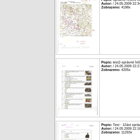
Autor:
/ 24.05.2009 22:3
Zobrazeno:
4198x
Popis:
test2-správné řeš
Autor:
/ 24.05.2009 22:2
Zobrazeno:
4205x
Popis:
Test - 1část sprá
Autor:
/ 24.05.2009 22:1
Zobrazeno:
11293x