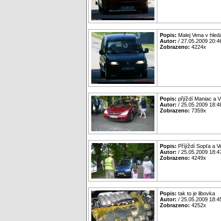
Popis:
Malej Vena v hled
Autor:
/ 27.05.2009 20:4
Zobrazeno:
4224x
Popis:
přjíždí Maniac a V
Autor:
/ 25.05.2009 18:4
Zobrazeno:
7359x
Popis:
Příjíždí Sopťa a 
Autor:
/ 25.05.2009 18:4
Zobrazeno:
4249x
Popis:
tak to je libovka
Autor:
/ 25.05.2009 18:4
Zobrazeno:
4252x