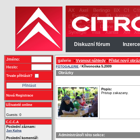
Diskuzní fórum
Inzerce
Jméno:
galerie
Vypnout náhledy
Přidat nový obrá
•
•
/
Křivonoska 5.2009
FOTOGALERIE
Heslo:
Obrázky
Trvale přihlásit?
Popis:
Pristup zakazany.
Nová Registrace
Uživatelé online
Guests: 0
C.C.C.A
Poslední záznam:
Jan Kalna
Administrátoři této sekce:
Poslední komentář: