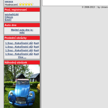
oprava
Hodnocení:
© 2008-2013 :: by citroen
Posl. registrovaní
michalh144
Cibivm
Emil7
Auto dne
Majitel auta dne je:
miki
Poslední obrázky
1.Sraz - Kokořínský důl
(kat)
1.Sraz - Kokořínský důl
(kat)
1.Sraz - Kokořínský důl
(kat)
1.Sraz - Kokořínský důl
(kat)
Více ...
Náhodný obrázek