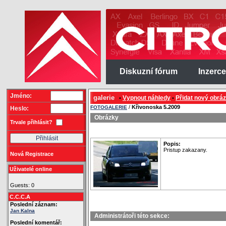
Diskuzní fórum
Inzerce
Jméno:
galerie
Vypnout náhledy
Přidat nový obrá
•
•
/
Křivonoska 5.2009
FOTOGALERIE
Heslo:
Obrázky
Trvale přihlásit?
Popis:
Pristup zakazany.
Nová Registrace
Uživatelé online
Guests: 0
C.C.C.A
Poslední záznam:
Jan Kalna
Administrátoři této sekce:
Poslední komentář: