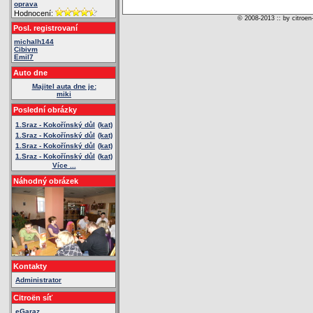
oprava
Hodnocení:
© 2008-2013 :: by citroen
Posl. registrovaní
michalh144
Cibivm
Emil7
Auto dne
Majitel auta dne je:
miki
Poslední obrázky
1.Sraz - Kokořínský důl
(kat)
1.Sraz - Kokořínský důl
(kat)
1.Sraz - Kokořínský důl
(kat)
1.Sraz - Kokořínský důl
(kat)
Více ...
Náhodný obrázek
Kontakty
Administrator
Citroën síť
eGaraz