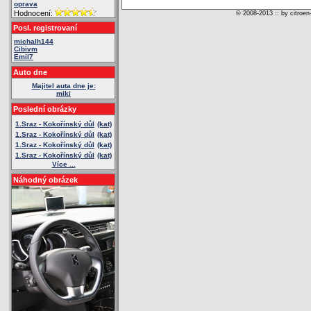
oprava
Hodnocení:
© 2008-2013 :: by citroen
Posl. registrovaní
michalh144
Cibivm
Emil7
Auto dne
Majitel auta dne je:
miki
Poslední obrázky
1.Sraz - Kokořínský důl
(kat)
1.Sraz - Kokořínský důl
(kat)
1.Sraz - Kokořínský důl
(kat)
1.Sraz - Kokořínský důl
(kat)
Více ...
Náhodný obrázek