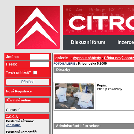
Diskuzní fórum
Inzerce
Jméno:
galerie
Vypnout náhledy
Přidat nový obrá
•
•
/
Křivonoska 5.2009
FOTOGALERIE
Heslo:
Obrázky
Trvale přihlásit?
Popis:
Pristup zakazany.
Nová Registrace
Uživatelé online
Guests: 0
C.C.C.A
Poslední záznam:
Jan Kalna
Administrátoři této sekce:
Poslední komentář: