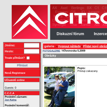
Diskuzní fórum
Inzerce
Jméno:
galerie
Vypnout náhledy
Přidat nový obrá
•
•
/
Křivonoska 5.2009
FOTOGALERIE
Heslo:
Obrázky
Trvale přihlásit?
Popis:
Pristup zakazany.
Nová Registrace
Uživatelé online
Guests: 0
C.C.C.A
Poslední záznam:
Jan Kalna
Poslední komentář: