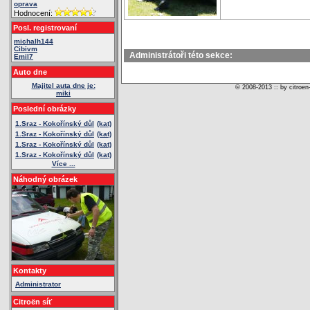
oprava
Hodnocení:
Posl. registrovaní
michalh144
Cibivm
Administrátoři této sekce:
Emil7
Auto dne
Majitel auta dne je:
© 2008-2013 :: by citroen
miki
Poslední obrázky
1.Sraz - Kokořínský důl
(kat)
1.Sraz - Kokořínský důl
(kat)
1.Sraz - Kokořínský důl
(kat)
1.Sraz - Kokořínský důl
(kat)
Více ...
Náhodný obrázek
Kontakty
Administrator
Citroën síť