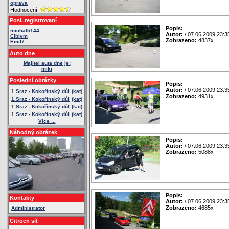
oprava
Hodnocení:
Posl. registrovaní
Popis:
michalh144
Autor:
/ 07.06.2009 23:3
Cibivm
Zobrazeno:
4837x
Emil7
Auto dne
Majitel auta dne je:
miki
Poslední obrázky
Popis:
Autor:
/ 07.06.2009 23:3
1.Sraz - Kokořínský důl
(kat)
Zobrazeno:
4931x
1.Sraz - Kokořínský důl
(kat)
1.Sraz - Kokořínský důl
(kat)
1.Sraz - Kokořínský důl
(kat)
Více ...
Náhodný obrázek
Popis:
Autor:
/ 07.06.2009 23:3
Zobrazeno:
5088x
Popis:
Kontakty
Autor:
/ 07.06.2009 23:3
Zobrazeno:
4685x
Administrator
Citroën síť