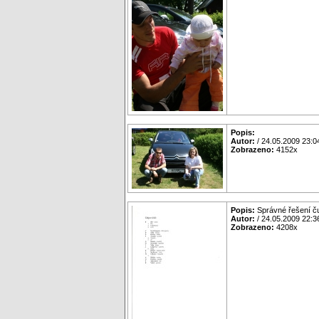
Popis:
Autor:
/ 24.05.2009 23:0
Zobrazeno:
4152x
Popis:
Správné řešení ču
Autor:
/ 24.05.2009 22:3
Zobrazeno:
4208x