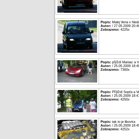
Popis:
Malej Vena v hled
Autor:
/ 27.05.2009 20:4
Zobrazeno:
4225x
Popis:
přjíždí Maniac a V
Autor:
/ 25.05.2009 18:4
Zobrazeno:
7360x
Popis:
Příjíždí Sopťa a 
Autor:
/ 25.05.2009 18:4
Zobrazeno:
4250x
Popis:
tak to je libovka
Autor:
/ 25.05.2009 18:4
Zobrazeno:
4252x