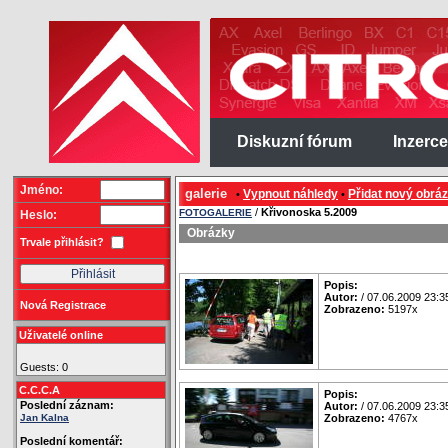
Diskuzní fórum
Inzerce
Jméno:
galerie
Vypnout náhledy
Přidat nový obrá
•
•
/
Křivonoska 5.2009
FOTOGALERIE
Heslo:
Obrázky
Trvale přihlásit?
Popis:
Autor:
/ 07.06.2009 23:3
Nová Registrace
Zobrazeno:
5197x
Uživatelé online
Guests: 0
C.C.C.A
Popis:
Poslední záznam:
Autor:
/ 07.06.2009 23:3
Jan Kalna
Zobrazeno:
4767x
Poslední komentář: