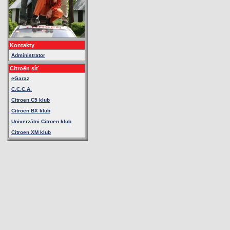
Kontakty
Administrator
Citroën síť
eGaraz
C.C.C.A.
Citroen C5 klub
Citroen BX klub
Univerzálni Citroen klub
Citroen XM klub