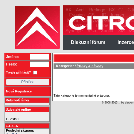
Diskuzní fórum
Inzerce
Jméno:
Články
Heslo:
Kategorie: /
Články & návody
Trvale přihlásit?
Nová Registrace
Tato kategorie je momentálně prázdná.
Rubriky/články
© 2008-2013 :: by citroen
Uživatelé online
Guests: 0
C.C.C.A
Poslední záznam: