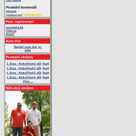
Jan Kalna
Poslední komentář:
oprava
Hodnocení:
Posl. registrovaní
michalh144
Cibivm
Emil7
Auto dne
Majitel auta dne je:
miki
Poslední obrázky
1.Sraz - Kokořínský důl
(kat)
1.Sraz - Kokořínský důl
(kat)
1.Sraz - Kokořínský důl
(kat)
1.Sraz - Kokořínský důl
(kat)
Více ...
Náhodný obrázek