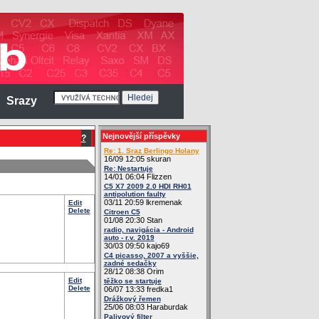
Srazy
Nejnovější příspěvky
?
Re: 1. Sraz Berlingo Holany
16/09 12:05 skuran
Re: Nestartuje
14/01 06:04 Flizzen
C5 X7 2009 2.0 HDI RH01
antipolution faulty
03/11 20:59 lkremenak
Edit
Delete
Citroen C5
01/08 20:30 Stan
radio, navigácia - Android
auto - r.v. 2019
30/03 09:50 kajo69
C4 picasso, 2007 a vyššie,
zadné sedačky
28/12 08:38 Orim
Edit
těžko se startuje
Delete
06/07 13:33 fredka1
Drážkový řemen
25/06 08:03 Haraburdak
Palivový filter