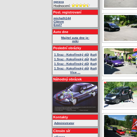
oprava
Hodnocení:
Posl. registrovaní
michalh144
Cibivm
Emil7
Auto dne
Majitel auta dne je:
miki
Poslední obrázky
1.Sraz - Kokořínský důl
(kat)
1.Sraz - Kokořínský důl
(kat)
1.Sraz - Kokořínský důl
(kat)
1.Sraz - Kokořínský důl
(kat)
Více ...
Náhodný obrázek
Kontakty
Administrator
Citroën síť
eGaraz