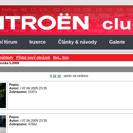
ní fórum
Inzerce
Články & návody
Galerie
 náhledy
Přidat nový obrázek
Nej... foto
•
•
noska 5.2009
správ na stránce
5
10
15
Popis:
Autor:
/ 07.06.2009 23:35
Zobrazeno:
5197x
Popis:
Autor:
/ 07.06.2009 23:35
Zobrazeno:
4766x