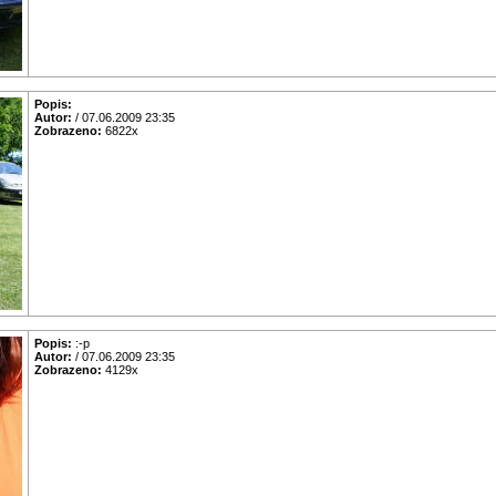
Popis:
Autor:
/ 07.06.2009 23:35
Zobrazeno:
6822x
Popis:
:-p
Autor:
/ 07.06.2009 23:35
Zobrazeno:
4129x