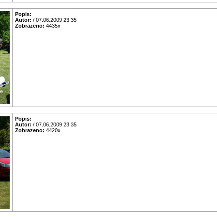
Popis:
Autor:
/ 07.06.2009 23:35
Zobrazeno:
4435x
Popis:
Autor:
/ 07.06.2009 23:35
Zobrazeno:
4420x