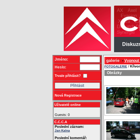
Diskuz
Jméno:
galerie
Vypnout
•
/
Křivo
FOTOGALERIE
Heslo:
Obrázky
Trvale přihlásit?
Nová Registrace
Uživatelé online
Guests: 0
C.C.C.A
Poslední záznam:
Jan Kalna
Poslední komentář: