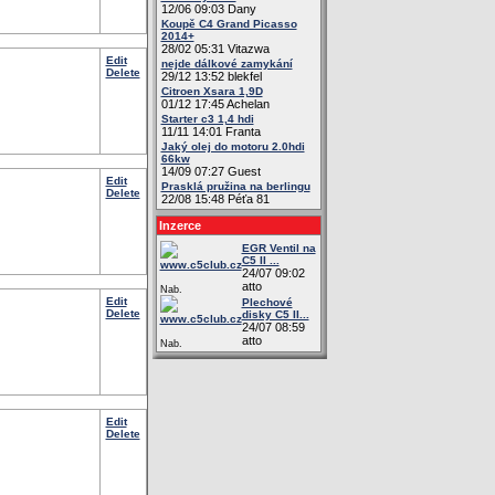
12/06 09:03 Dany
Koupě C4 Grand Picasso
2014+
28/02 05:31 Vitazwa
Edit
nejde dálkové zamykání
Delete
29/12 13:52 blekfel
Citroen Xsara 1,9D
01/12 17:45 Achelan
Starter c3 1,4 hdi
11/11 14:01 Franta
Jaký olej do motoru 2.0hdi
66kw
14/09 07:27 Guest
Edit
Prasklá pružina na berlingu
Delete
22/08 15:48 Péťa 81
Inzerce
EGR Ventil na
C5 II ...
24/07 09:02
atto
Nab.
Edit
Plechové
Delete
disky C5 II...
24/07 08:59
atto
Nab.
Edit
Delete