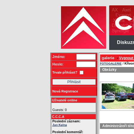
Diskuz
Jméno:
galerie
Vypnout
•
/
Křivo
FOTOGALERIE
Heslo:
Obrázky
Trvale přihlásit?
Nová Registrace
Uživatelé online
Guests: 0
C.C.C.A
Poslední záznam:
Jan Kalna
Administrátoři tét
Poslední komentář: