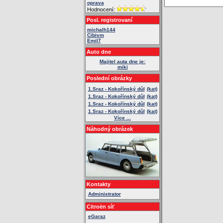
oprava
Hodnocení:
Posl. registrovaní
michalh144
Cibivm
Emil7
Auto dne
Majitel auta dne je:
miki
Poslední obrázky
1.Sraz - Kokořínský důl
(kat)
1.Sraz - Kokořínský důl
(kat)
1.Sraz - Kokořínský důl
(kat)
1.Sraz - Kokořínský důl
(kat)
Více ...
Náhodný obrázek
Kontakty
Administrator
Citroën síť
eGaraz