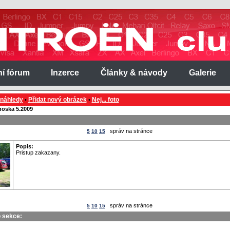
ní fórum
Inzerce
Články & návody
Galerie
 náhledy
Přidat nový obrázek
Nej... foto
•
•
noska 5.2009
správ na stránce
5
10
15
Popis:
Pristup zakazany.
správ na stránce
5
10
15
o sekce: