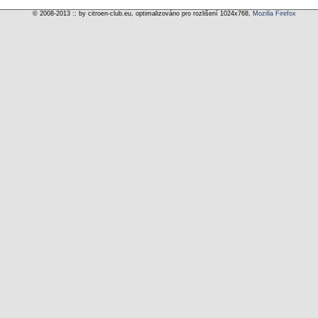
© 2008-2013 :: by citroen-club.eu, optimalizováno pro rozlišení 1024x768,
Mozilla Firefox