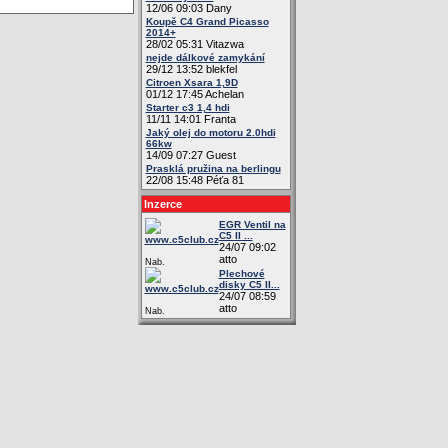
12/06 09:03 Dany
Koupě C4 Grand Picasso
2014+
28/02 05:31 Vitazwa
nejde dálkové zamykání
29/12 13:52 blekfel
Citroen Xsara 1,9D
01/12 17:45 Achelan
Starter c3 1,4 hdi
11/11 14:01 Franta
Jaký olej do motoru 2.0hdi
66kw
14/09 07:27 Guest
Prasklá pružina na berlingu
22/08 15:48 Péťa 81
Inzerce
EGR Ventil na
C5 II ...
24/07 09:02
atto
Nab.
Plechové
disky C5 II...
24/07 08:59
atto
Nab.