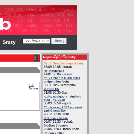
Srazy
Nejnovější příspěvky
?
Re: 1. Sraz Berlingo Holany
16/09 12:05 skuran
Re: Nestartuje
14/01 06:04 Flizzen
C5 X7 2009 2.0 HDI RH01
antipolution faulty
03/11 20:59 lkremenak
Edit
Delete
Citroen C5
01/08 20:30 Stan
radio, navigácia - Android
auto - r.v. 2019
30/03 09:50 kajo69
C4 picasso, 2007 a vyššie,
zadné sedačky
28/12 08:38 Orim
těžko se startuje
06/07 13:33 fredka1
Drážkový řemen
25/06 08:03 Haraburdak
Palivový filter