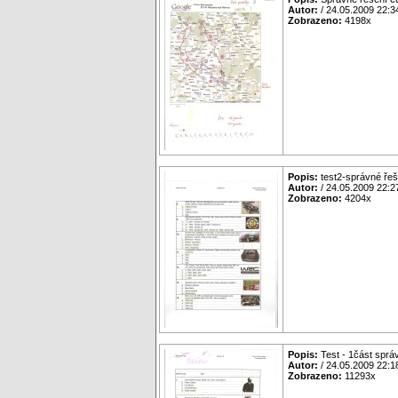
Autor:
/ 24.05.2009 22:3
Zobrazeno:
4198x
Popis:
test2-správné řeš
Autor:
/ 24.05.2009 22:2
Zobrazeno:
4204x
Popis:
Test - 1část sprá
Autor:
/ 24.05.2009 22:1
Zobrazeno:
11293x