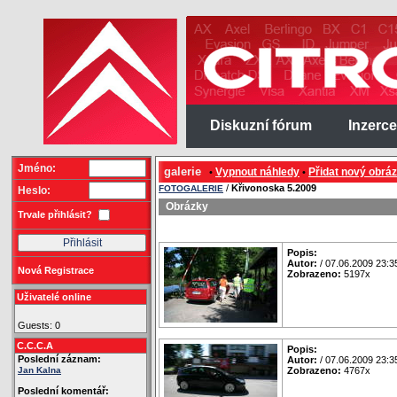
Diskuzní fórum
Inzerce
Jméno:
galerie
Vypnout náhledy
Přidat nový obrá
•
•
/
Křivonoska 5.2009
FOTOGALERIE
Heslo:
Obrázky
Trvale přihlásit?
Popis:
Autor:
/ 07.06.2009 23:3
Nová Registrace
Zobrazeno:
5197x
Uživatelé online
Guests: 0
C.C.C.A
Popis:
Poslední záznam:
Autor:
/ 07.06.2009 23:3
Jan Kalna
Zobrazeno:
4767x
Poslední komentář: