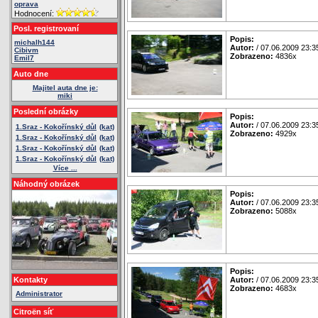
oprava
Hodnocení:
Posl. registrovaní
Popis:
michalh144
Autor:
/ 07.06.2009 23:3
Cibivm
Zobrazeno:
4836x
Emil7
Auto dne
Majitel auta dne je:
miki
Poslední obrázky
Popis:
Autor:
/ 07.06.2009 23:3
1.Sraz - Kokořínský důl
(kat)
Zobrazeno:
4929x
1.Sraz - Kokořínský důl
(kat)
1.Sraz - Kokořínský důl
(kat)
1.Sraz - Kokořínský důl
(kat)
Více ...
Náhodný obrázek
Popis:
Autor:
/ 07.06.2009 23:3
Zobrazeno:
5088x
Popis:
Kontakty
Autor:
/ 07.06.2009 23:3
Zobrazeno:
4683x
Administrator
Citroën síť