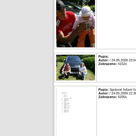
Popis:
Autor:
/ 24.05.2009 23:0
Zobrazeno:
4152x
Popis:
Správné řešení ču
Autor:
/ 24.05.2009 22:3
Zobrazeno:
4205x