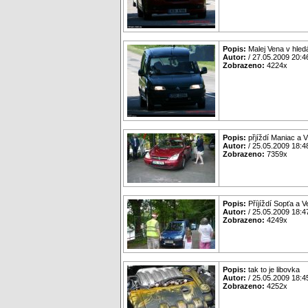
Popis:
Malej Vena v hled
Autor:
/ 27.05.2009 20:4
Zobrazeno:
4224x
Popis:
přjíždí Maniac a V
Autor:
/ 25.05.2009 18:4
Zobrazeno:
7359x
Popis:
Příjíždí Sopťa a 
Autor:
/ 25.05.2009 18:4
Zobrazeno:
4249x
Popis:
tak to je libovka
Autor:
/ 25.05.2009 18:4
Zobrazeno:
4252x