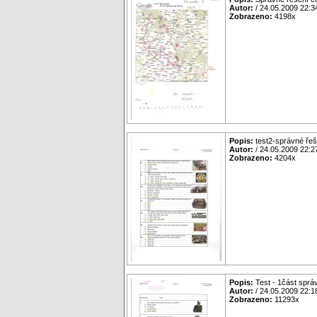
Autor:
/ 24.05.2009 22:3
Zobrazeno:
4198x
Popis:
test2-správné řeš
Autor:
/ 24.05.2009 22:2
Zobrazeno:
4204x
Popis:
Test - 1část sprá
Autor:
/ 24.05.2009 22:1
Zobrazeno:
11293x