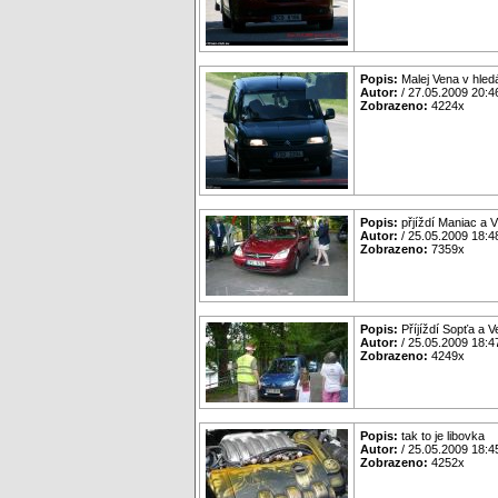
Popis:
Malej Vena v hled
Autor:
/ 27.05.2009 20:4
Zobrazeno:
4224x
Popis:
přjíždí Maniac a V
Autor:
/ 25.05.2009 18:4
Zobrazeno:
7359x
Popis:
Příjíždí Sopťa a 
Autor:
/ 25.05.2009 18:4
Zobrazeno:
4249x
Popis:
tak to je libovka
Autor:
/ 25.05.2009 18:4
Zobrazeno:
4252x