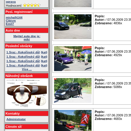
oprava
Hodnocení:
Posl. registrovaní
Popis:
michalh144
Autor:
/ 07.06.2009 23:3
Cibivm
Zobrazeno:
4836x
Emil7
Auto dne
Majitel auta dne je:
miki
Poslední obrázky
Popis:
Autor:
/ 07.06.2009 23:3
1.Sraz - Kokořínský důl
(kat)
Zobrazeno:
4929x
1.Sraz - Kokořínský důl
(kat)
1.Sraz - Kokořínský důl
(kat)
1.Sraz - Kokořínský důl
(kat)
Více ...
Náhodný obrázek
Popis:
Autor:
/ 07.06.2009 23:3
Zobrazeno:
5088x
Popis:
Kontakty
Autor:
/ 07.06.2009 23:3
Zobrazeno:
4683x
Administrator
Citroën síť