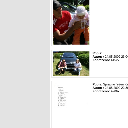
Popis:
Autor:
/ 24.05.2009 23:0
Zobrazeno:
4152x
Popis:
Správné řešení ču
Autor:
/ 24.05.2009 22:3
Zobrazeno:
4206x