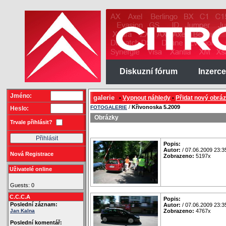
Diskuzní fórum
Inzerce
Jméno:
galerie
Vypnout náhledy
Přidat nový obrá
•
•
/
Křivonoska 5.2009
FOTOGALERIE
Heslo:
Obrázky
Trvale přihlásit?
Popis:
Autor:
/ 07.06.2009 23:3
Nová Registrace
Zobrazeno:
5197x
Uživatelé online
Guests: 0
C.C.C.A
Popis:
Poslední záznam:
Autor:
/ 07.06.2009 23:3
Jan Kalna
Zobrazeno:
4767x
Poslední komentář: