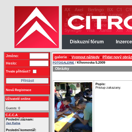
Diskuzní fórum
Inzerce
Jméno:
galerie
Vypnout náhledy
Přidat nový obrá
•
•
/
Křivonoska 5.2009
FOTOGALERIE
Heslo:
Obrázky
Trvale přihlásit?
Popis:
Pristup zakazany.
Nová Registrace
Uživatelé online
Guests: 0
C.C.C.A
Poslední záznam:
Jan Kalna
Poslední komentář: