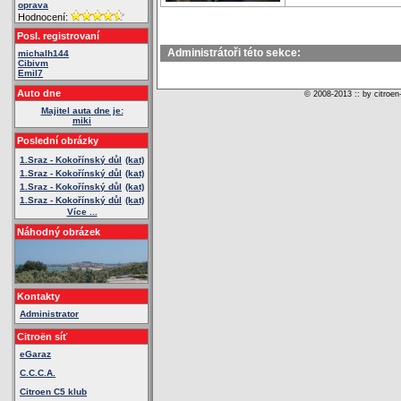
oprava
Hodnocení:
Posl. registrovaní
Administrátoři této sekce:
michalh144
Cibivm
Emil7
Auto dne
© 2008-2013 :: by citroen
Majitel auta dne je:
miki
Poslední obrázky
1.Sraz - Kokořínský důl
(kat)
1.Sraz - Kokořínský důl
(kat)
1.Sraz - Kokořínský důl
(kat)
1.Sraz - Kokořínský důl
(kat)
Více ...
Náhodný obrázek
Kontakty
Administrator
Citroën síť
eGaraz
C.C.C.A.
Citroen C5 klub