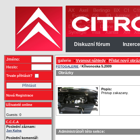
Diskuzní fórum
Inzerce
Jméno:
galerie
Vypnout náhledy
Přidat nový obrá
•
•
/
Křivonoska 5.2009
FOTOGALERIE
Heslo:
Obrázky
Trvale přihlásit?
Popis:
Pristup zakazany.
Nová Registrace
Uživatelé online
Guests: 0
C.C.C.A
Poslední záznam:
Jan Kalna
Administrátoři této sekce:
Poslední komentář: