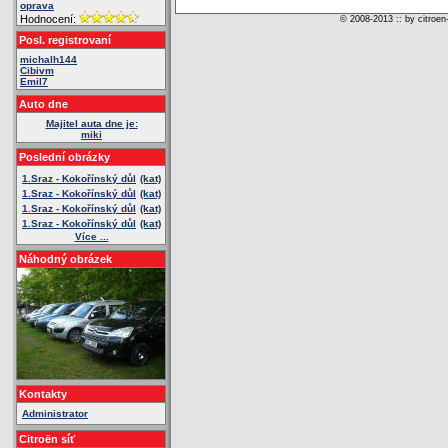
oprava
Hodnocení:
© 2008-2013 :: by citroen
Posl. registrovaní
michalh144
Cibivm
Emil7
Auto dne
Majitel auta dne je:
miki
Poslední obrázky
1.Sraz - Kokořínský důl
(kat)
1.Sraz - Kokořínský důl
(kat)
1.Sraz - Kokořínský důl
(kat)
1.Sraz - Kokořínský důl
(kat)
Více ...
Náhodný obrázek
Kontakty
Administrator
Citroën síť