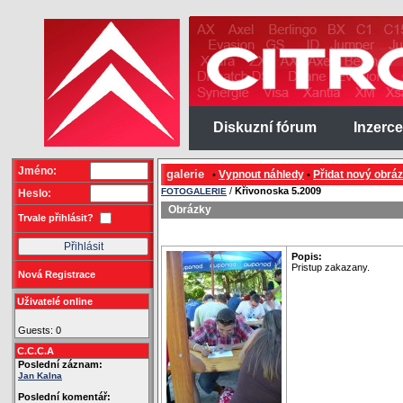
Diskuzní fórum
Inzerce
Jméno:
galerie
Vypnout náhledy
Přidat nový obrá
•
•
/
Křivonoska 5.2009
FOTOGALERIE
Heslo:
Obrázky
Trvale přihlásit?
Popis:
Pristup zakazany.
Nová Registrace
Uživatelé online
Guests: 0
C.C.C.A
Poslední záznam:
Jan Kalna
Poslední komentář: