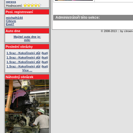
oprava
Hodnocení:
Posl. registrovaní
Administrátoři této sekce:
michalh144
Cibivm
Emil7
Auto dne
© 2008-2013 :: by citroen
Majitel auta dne je:
miki
Poslední obrázky
1.Sraz - Kokořínský důl
(kat)
1.Sraz - Kokořínský důl
(kat)
1.Sraz - Kokořínský důl
(kat)
1.Sraz - Kokořínský důl
(kat)
Více ...
Náhodný obrázek