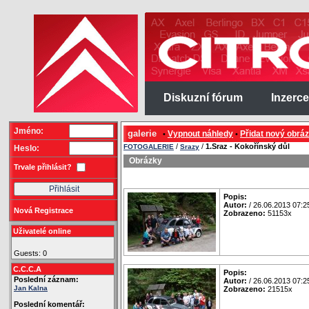
Diskuzní fórum
Inzerce
Jméno:
galerie
Vypnout náhledy
Přidat nový obrá
•
•
/
/
1.Sraz - Kokořínský důl
FOTOGALERIE
Srazy
Heslo:
Obrázky
Trvale přihlásit?
Popis:
Autor:
/ 26.06.2013 07:2
Nová Registrace
Zobrazeno:
51153x
Uživatelé online
Guests: 0
C.C.C.A
Popis:
Poslední záznam:
Autor:
/ 26.06.2013 07:2
Jan Kalna
Zobrazeno:
21515x
Poslední komentář: