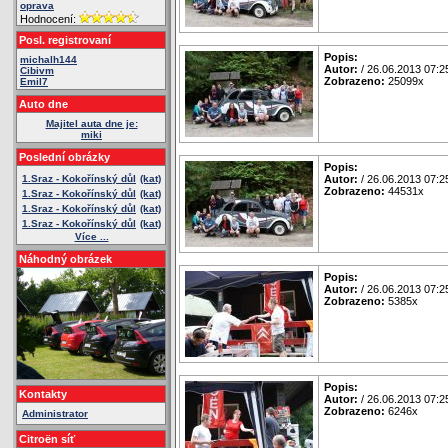
oprava
Hodnocení:
Posl. registrovaní
Popis:
michalh144
Autor:
/ 26.06.2013 07:2
Cibivm
Zobrazeno:
25099x
Emil7
Auto dne
Majitel auta dne je:
miki
Poslední obrázky
Popis:
1.Sraz - Kokořínský důl
(kat)
Autor:
/ 26.06.2013 07:2
Zobrazeno:
44531x
1.Sraz - Kokořínský důl
(kat)
1.Sraz - Kokořínský důl
(kat)
1.Sraz - Kokořínský důl
(kat)
Více ...
Náhodný obrázek
Popis:
Autor:
/ 26.06.2013 07:2
Zobrazeno:
5385x
Popis:
Kontakty
Autor:
/ 26.06.2013 07:2
Zobrazeno:
6246x
Administrator
Citroën síť