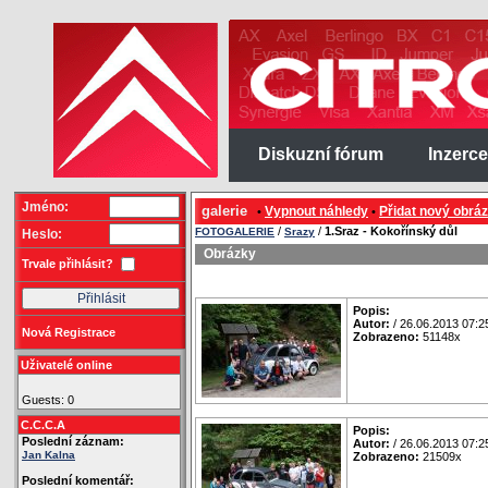
Diskuzní fórum
Inzerce
Jméno:
galerie
Vypnout náhledy
Přidat nový obrá
•
•
/
/
1.Sraz - Kokořínský důl
FOTOGALERIE
Srazy
Heslo:
Obrázky
Trvale přihlásit?
Popis:
Autor:
/ 26.06.2013 07:2
Nová Registrace
Zobrazeno:
51148x
Uživatelé online
Guests: 0
C.C.C.A
Popis:
Poslední záznam:
Autor:
/ 26.06.2013 07:2
Jan Kalna
Zobrazeno:
21509x
Poslední komentář: