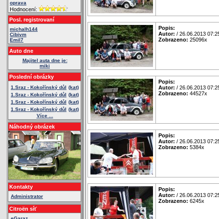
oprava
Hodnocení:
Posl. registrovaní
Popis:
michalh144
Autor:
/ 26.06.2013 07:2
Cibivm
Zobrazeno:
25096x
Emil7
Auto dne
Majitel auta dne je:
miki
Poslední obrázky
Popis:
1.Sraz - Kokořínský důl
(kat)
Autor:
/ 26.06.2013 07:2
Zobrazeno:
44527x
1.Sraz - Kokořínský důl
(kat)
1.Sraz - Kokořínský důl
(kat)
1.Sraz - Kokořínský důl
(kat)
Více ...
Náhodný obrázek
Popis:
Autor:
/ 26.06.2013 07:2
Zobrazeno:
5384x
Kontakty
Popis:
Autor:
/ 26.06.2013 07:2
Administrator
Zobrazeno:
6245x
Citroën síť
eGaraz