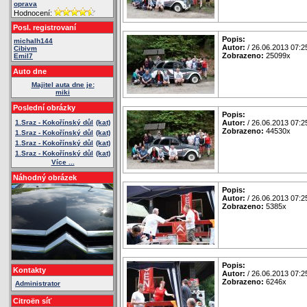
oprava
Hodnocení:
Posl. registrovaní
Popis:
michalh144
Autor:
/ 26.06.2013 07:2
Cibivm
Zobrazeno:
25099x
Emil7
Auto dne
Majitel auta dne je:
miki
Poslední obrázky
Popis:
1.Sraz - Kokořínský důl
(kat)
Autor:
/ 26.06.2013 07:2
Zobrazeno:
44530x
1.Sraz - Kokořínský důl
(kat)
1.Sraz - Kokořínský důl
(kat)
1.Sraz - Kokořínský důl
(kat)
Více ...
Náhodný obrázek
Popis:
Autor:
/ 26.06.2013 07:2
Zobrazeno:
5385x
Popis:
Kontakty
Autor:
/ 26.06.2013 07:2
Zobrazeno:
6246x
Administrator
Citroën síť