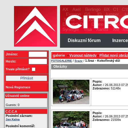
Diskuzní fórum
Inzerce
Jméno:
galerie
Vypnout náhledy
Přidat nový obrá
•
•
/
/
1.Sraz - Kokořínský důl
FOTOGALERIE
Srazy
Heslo:
Obrázky
Trvale přihlásit?
Popis:
Autor:
/ 26.06.2013 07:2
Nová Registrace
Zobrazeno:
51148x
Uživatelé online
Guests: 0
C.C.C.A
Popis:
Poslední záznam:
Autor:
/ 26.06.2013 07:2
Jan Kalna
Zobrazeno:
21509x
Poslední komentář: