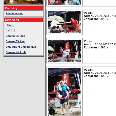
Kontakty
Popis:
Administrator
Autor:
/ 26.06.2013 07:2
Zobrazeno:
3967x
Citroën síť
eGaraz
C.C.C.A.
Citroen C5 klub
Popis:
Citroen BX klub
Autor:
/ 26.06.2013 07:2
Univerzálni Citroen klub
Zobrazeno:
3941x
Citroen XM klub
Popis:
Autor:
/ 26.06.2013 07:2
Zobrazeno:
4097x