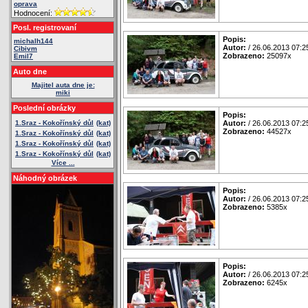
oprava
Hodnocení:
Posl. registrovaní
Popis:
michalh144
Autor:
/ 26.06.2013 07:2
Cibivm
Zobrazeno:
25097x
Emil7
Auto dne
Majitel auta dne je:
miki
Poslední obrázky
Popis:
1.Sraz - Kokořínský důl
(kat)
Autor:
/ 26.06.2013 07:2
Zobrazeno:
44527x
1.Sraz - Kokořínský důl
(kat)
1.Sraz - Kokořínský důl
(kat)
1.Sraz - Kokořínský důl
(kat)
Více ...
Náhodný obrázek
Popis:
Autor:
/ 26.06.2013 07:2
Zobrazeno:
5385x
Popis:
Autor:
/ 26.06.2013 07:2
Zobrazeno:
6245x