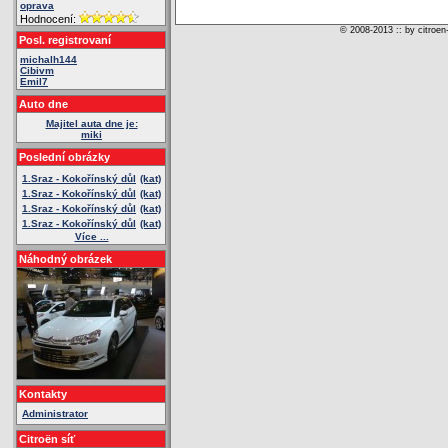
oprava
Hodnocení:
© 2008-2013 :: by citroen
Posl. registrovaní
michalh144
Cibivm
Emil7
Auto dne
Majitel auta dne je:
miki
Poslední obrázky
1.Sraz - Kokořínský důl
(kat)
1.Sraz - Kokořínský důl
(kat)
1.Sraz - Kokořínský důl
(kat)
1.Sraz - Kokořínský důl
(kat)
Více ...
Náhodný obrázek
Kontakty
Administrator
Citroën síť