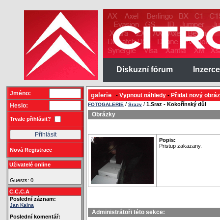
Diskuzní fórum
Inzerce
Jméno:
galerie
Vypnout náhledy
Přidat nový obrá
•
•
/
/
1.Sraz - Kokořínský důl
FOTOGALERIE
Srazy
Heslo:
Obrázky
Trvale přihlásit?
Popis:
Pristup zakazany.
Nová Registrace
Uživatelé online
Guests: 0
C.C.C.A
Poslední záznam:
Jan Kalna
Administrátoři této sekce:
Poslední komentář: