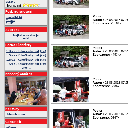
oprava
Hodnocení:
Posl. registrovaní
Popis:
michalh144
Autor:
/ 26.06.2013 07:2
Cibivm
Zobrazeno:
25101x
Emil7
Auto dne
Majitel auta dne je:
miki
Poslední obrázky
Popis:
1.Sraz - Kokořínský důl
(kat)
Autor:
/ 26.06.2013 07:2
Zobrazeno:
44534x
1.Sraz - Kokořínský důl
(kat)
1.Sraz - Kokořínský důl
(kat)
1.Sraz - Kokořínský důl
(kat)
Více ...
Náhodný obrázek
Popis:
Autor:
/ 26.06.2013 07:2
Zobrazeno:
5386x
Kontakty
Popis:
Autor:
/ 26.06.2013 07:2
Administrator
Zobrazeno:
6247x
Citroën síť
eGaraz