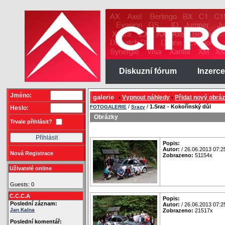
Diskuzní fórum
Inzerce
Jméno:
galerie
Vypnout náhledy
Přidat nový obrá
•
•
/
/
1.Sraz - Kokořínský důl
FOTOGALERIE
Srazy
Heslo:
Obrázky
Trvale přihlásit?
Popis:
Autor:
/ 26.06.2013 07:2
Nová Registrace
Zobrazeno:
51154x
Uživatelé online
Guests: 0
C.C.C.A
Popis:
Poslední záznam:
Autor:
/ 26.06.2013 07:2
Jan Kalna
Zobrazeno:
21517x
Poslední komentář: