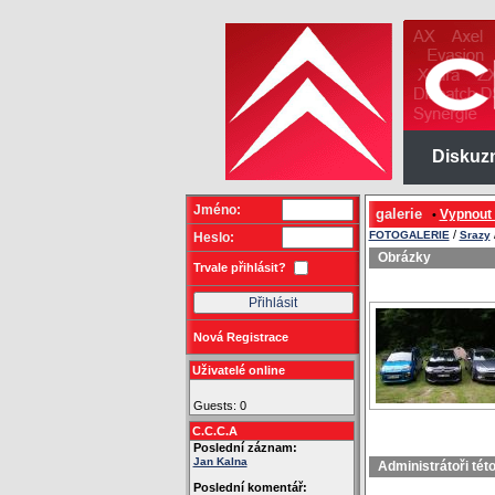
Diskuz
Jméno:
galerie
Vypnout
•
/
FOTOGALERIE
Srazy
Heslo:
Obrázky
Trvale přihlásit?
Nová Registrace
Uživatelé online
Guests: 0
C.C.C.A
Poslední záznam:
Jan Kalna
Administrátoři tét
Poslední komentář: