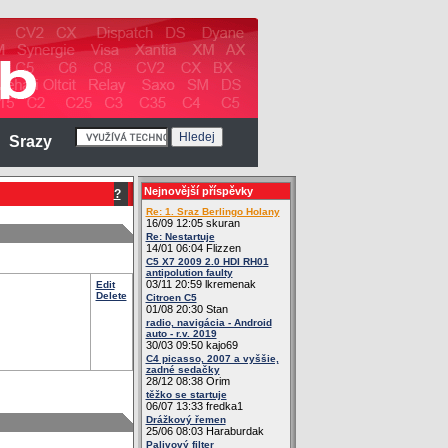
Srazy
Nejnovější příspěvky
?
Re: 1. Sraz Berlingo Holany
16/09 12:05 skuran
Re: Nestartuje
14/01 06:04 Flizzen
C5 X7 2009 2.0 HDI RH01
antipolution faulty
03/11 20:59 lkremenak
Edit
Delete
Citroen C5
01/08 20:30 Stan
radio, navigácia - Android
auto - r.v. 2019
30/03 09:50 kajo69
C4 picasso, 2007 a vyššie,
zadné sedačky
28/12 08:38 Orim
těžko se startuje
06/07 13:33 fredka1
Drážkový řemen
25/06 08:03 Haraburdak
Palivový filter