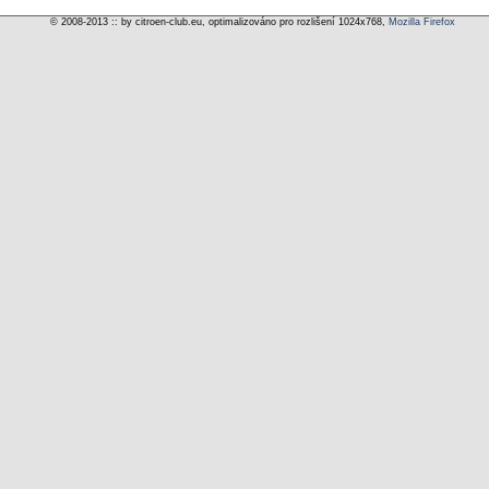
© 2008-2013 :: by citroen-club.eu, optimalizováno pro rozlišení 1024x768,
Mozilla Firefox