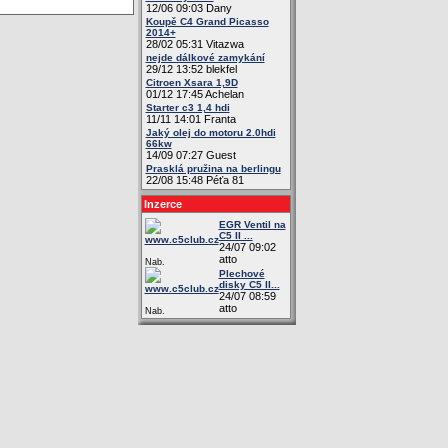
12/06 09:03 Dany
Koupě C4 Grand Picasso
2014+
28/02 05:31 Vitazwa
nejde dálkové zamykání
29/12 13:52 blekfel
Citroen Xsara 1,9D
01/12 17:45 Achelan
Starter c3 1,4 hdi
11/11 14:01 Franta
Jaký olej do motoru 2.0hdi
66kw
14/09 07:27 Guest
Prasklá pružina na berlingu
22/08 15:48 Péťa 81
Inzerce
EGR Ventil na
C5 II ...
24/07 09:02
atto
Nab.
Plechové
disky C5 II...
24/07 08:59
atto
Nab.