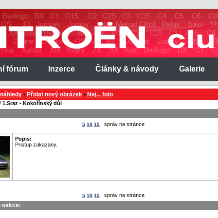
ní fórum
Inzerce
Články & návody
Galerie
 náhledy
Přidat nový obrázek
Nej... foto
•
•
/
1.Sraz - Kokořínský důl
správ na stránce
5
10
15
Popis:
Pristup zakazany.
správ na stránce
5
10
15
o sekce: