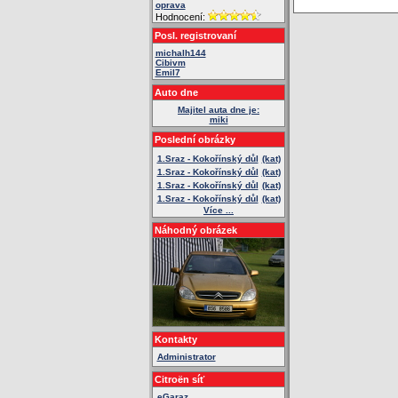
oprava
Hodnocení:
Posl. registrovaní
michalh144
Cibivm
Emil7
Auto dne
Majitel auta dne je:
miki
Poslední obrázky
1.Sraz - Kokořínský důl
(kat)
1.Sraz - Kokořínský důl
(kat)
1.Sraz - Kokořínský důl
(kat)
1.Sraz - Kokořínský důl
(kat)
Více ...
Náhodný obrázek
Kontakty
Administrator
Citroën síť
eGaraz