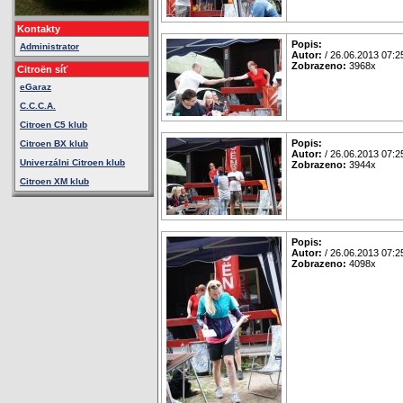
Kontakty
Popis:
Administrator
Autor:
/ 26.06.2013 07:2
Zobrazeno:
3968x
Citroën síť
eGaraz
C.C.C.A.
Citroen C5 klub
Popis:
Citroen BX klub
Autor:
/ 26.06.2013 07:2
Univerzálni Citroen klub
Zobrazeno:
3944x
Citroen XM klub
Popis:
Autor:
/ 26.06.2013 07:2
Zobrazeno:
4098x