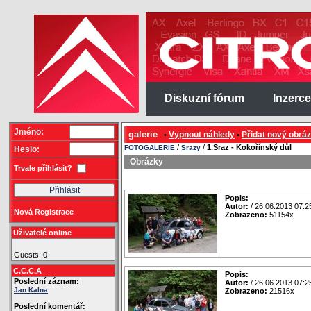
Diskuzní fórum
Inzerce
Jméno:
galerie
Vypnout náhledy
Přidat nový obrá
•
•
/
/
1.Sraz - Kokořínský důl
FOTOGALERIE
Srazy
Heslo:
Obrázky
Trvale přihlásit?
Popis:
Autor:
/ 26.06.2013 07:2
Nová Registrace
Zobrazeno:
51154x
Uživatelé online
Guests: 0
C.C.C.A
Popis:
Poslední záznam:
Autor:
/ 26.06.2013 07:2
Jan Kalna
Zobrazeno:
21516x
Poslední komentář: