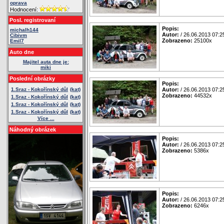
oprava
Hodnocení:
Posl. registrovaní
Popis:
michalh144
Autor:
/ 26.06.2013 07:2
Cibivm
Zobrazeno:
25100x
Emil7
Auto dne
Majitel auta dne je:
miki
Poslední obrázky
Popis:
1.Sraz - Kokořínský důl
(kat)
Autor:
/ 26.06.2013 07:2
Zobrazeno:
44532x
1.Sraz - Kokořínský důl
(kat)
1.Sraz - Kokořínský důl
(kat)
1.Sraz - Kokořínský důl
(kat)
Více ...
Náhodný obrázek
Popis:
Autor:
/ 26.06.2013 07:2
Zobrazeno:
5386x
Popis:
Autor:
/ 26.06.2013 07:2
Zobrazeno:
6246x