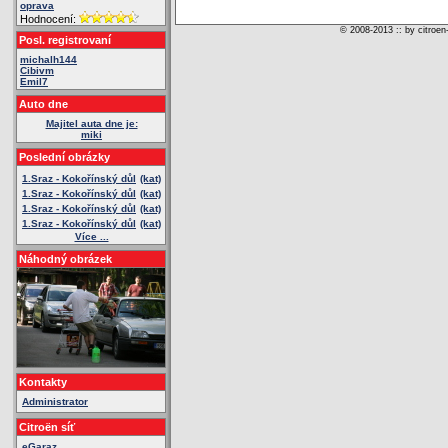
oprava
Hodnocení:
© 2008-2013 :: by citroen
Posl. registrovaní
michalh144
Cibivm
Emil7
Auto dne
Majitel auta dne je:
miki
Poslední obrázky
1.Sraz - Kokořínský důl
(kat)
1.Sraz - Kokořínský důl
(kat)
1.Sraz - Kokořínský důl
(kat)
1.Sraz - Kokořínský důl
(kat)
Více ...
Náhodný obrázek
Kontakty
Administrator
Citroën síť
eGaraz