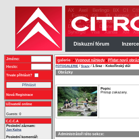
Diskuzní fórum
Inzerce
Jméno:
galerie
Vypnout náhledy
Přidat nový obrá
•
•
/
/
1.Sraz - Kokořínský důl
FOTOGALERIE
Srazy
Heslo:
Obrázky
Trvale přihlásit?
Popis:
Pristup zakazany.
Nová Registrace
Uživatelé online
Guests: 0
C.C.C.A
Poslední záznam:
Jan Kalna
Administrátoři této sekce:
Poslední komentář: