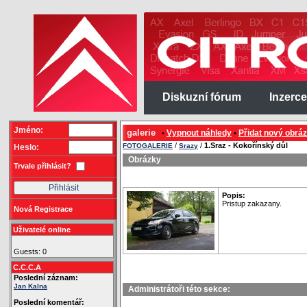
Diskuzní fórum
Inzerce
Jméno:
galerie
Vypnout náhledy
Přidat nový obrá
•
•
/
/
1.Sraz - Kokořínský důl
FOTOGALERIE
Srazy
Heslo:
Obrázky
Trvale přihlásit?
Popis:
Pristup zakazany.
Nová Registrace
Uživatelé online
Guests: 0
C.C.C.A
Poslední záznam:
Jan Kalna
Administrátoři této sekce:
Poslední komentář: