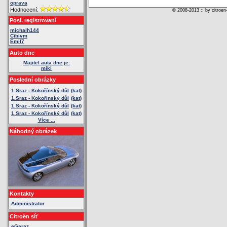
oprava
Hodnocení:
© 2008-2013 :: by citroen
Posl. registrovaní
michalh144
Cibivm
Emil7
Auto dne
Majitel auta dne je:
miki
Poslední obrázky
1.Sraz - Kokořínský důl
(kat)
1.Sraz - Kokořínský důl
(kat)
1.Sraz - Kokořínský důl
(kat)
1.Sraz - Kokořínský důl
(kat)
Více ...
Náhodný obrázek
Kontakty
Administrator
Citroën síť
eGaraz