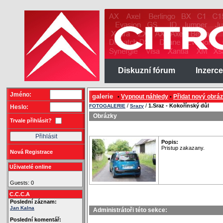
Diskuzní fórum
Inzerce
Jméno:
galerie
Vypnout náhledy
Přidat nový obrá
•
•
/
/
1.Sraz - Kokořínský důl
FOTOGALERIE
Srazy
Heslo:
Obrázky
Trvale přihlásit?
Popis:
Pristup zakazany.
Nová Registrace
Uživatelé online
Guests: 0
C.C.C.A
Poslední záznam:
Jan Kalna
Administrátoři této sekce:
Poslední komentář: