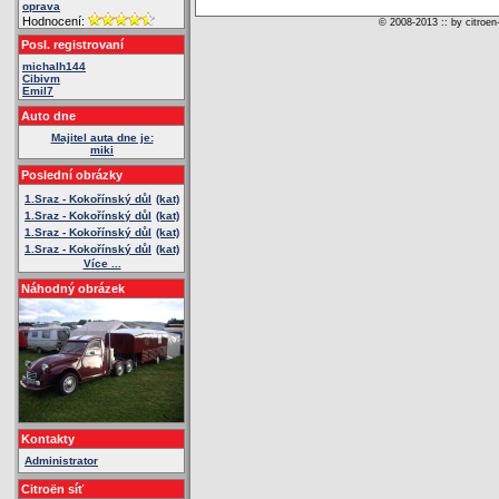
oprava
Hodnocení:
© 2008-2013 :: by citroen
Posl. registrovaní
michalh144
Cibivm
Emil7
Auto dne
Majitel auta dne je:
miki
Poslední obrázky
1.Sraz - Kokořínský důl
(kat)
1.Sraz - Kokořínský důl
(kat)
1.Sraz - Kokořínský důl
(kat)
1.Sraz - Kokořínský důl
(kat)
Více ...
Náhodný obrázek
Kontakty
Administrator
Citroën síť