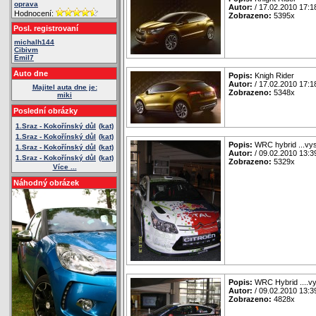
oprava
Autor:
/ 17.02.2010 17:1
Hodnocení:
Zobrazeno:
5395x
Posl. registrovaní
michalh144
Cibivm
Emil7
Auto dne
Popis:
Knigh Rider
Autor:
/ 17.02.2010 17:1
Majitel auta dne je:
Zobrazeno:
5348x
miki
Poslední obrázky
1.Sraz - Kokořínský důl
(kat)
1.Sraz - Kokořínský důl
(kat)
Popis:
WRC hybrid ...vys
1.Sraz - Kokořínský důl
(kat)
Autor:
/ 09.02.2010 13:3
1.Sraz - Kokořínský důl
(kat)
Zobrazeno:
5329x
Více ...
Náhodný obrázek
Popis:
WRC Hybrid ....vy
Autor:
/ 09.02.2010 13:3
Zobrazeno:
4828x