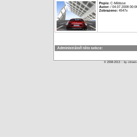
Popis:
C-Métisse
Autor:
/ 04.07.2008 00:0
Zobrazeno:
4547x
Administrátoři této sekce:
© 2008-2013 :: by citroen