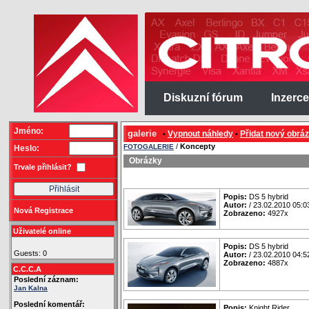
Diskuzní fórum
Inzerce
Jméno:
galerie
Vypnout náhledy
Přidat nový obrá
•
•
/
Koncepty
FOTOGALERIE
Heslo:
Obrázky
Trvale přihlásit?
Popis:
DS 5 hybrid
Autor:
/ 23.02.2010 05:0
Nová Registrace
Zobrazeno:
4927x
Uživatelé online
Popis:
DS 5 hybrid
Guests: 0
Autor:
/ 23.02.2010 04:5
Zobrazeno:
4887x
C.C.C.A
Poslední záznam:
Jan Kalna
Poslední komentář:
Popis:
Knight Rider