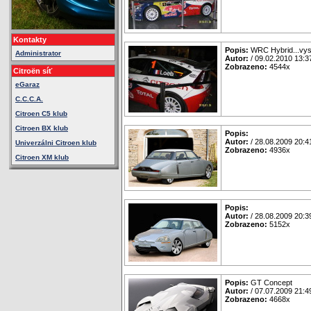
Kontakty
Popis:
WRC Hybrid...vys
Administrator
Autor:
/ 09.02.2010 13:3
Zobrazeno:
4544x
Citroën síť
eGaraz
C.C.C.A.
Citroen C5 klub
Citroen BX klub
Popis:
Autor:
/ 28.08.2009 20:4
Univerzálni Citroen klub
Zobrazeno:
4936x
Citroen XM klub
Popis:
Autor:
/ 28.08.2009 20:3
Zobrazeno:
5152x
Popis:
GT Concept
Autor:
/ 07.07.2009 21:4
Zobrazeno:
4668x