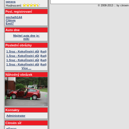
oprava
Hodnocení:
© 2008-2013 :: by citroen
Posl. registrovaní
michalh144
Cibivm
Emil7
Auto dne
Majitel auta dne je:
miki
Poslední obrázky
1.Sraz - Kokořínský důl
(kat)
1.Sraz - Kokořínský důl
(kat)
1.Sraz - Kokořínský důl
(kat)
1.Sraz - Kokořínský důl
(kat)
Více ...
Náhodný obrázek
Kontakty
Administrator
Citroën síť
eGaraz