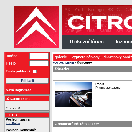
Diskuzní fórum
Inzerce
Jméno:
galerie
Vypnout náhledy
Přidat nový obrá
•
•
/
Koncepty
FOTOGALERIE
Heslo:
Obrázky
Trvale přihlásit?
Popis:
Pristup zakazany.
Nová Registrace
Uživatelé online
Guests: 0
C.C.C.A
Poslední záznam:
Jan Kalna
Administrátoři této sekce:
Poslední komentář: