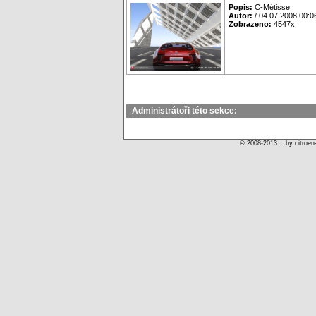
Popis:
C-Métisse
Autor:
/ 04.07.2008 00:0
Zobrazeno:
4547x
Administrátoři této sekce:
© 2008-2013 :: by citroen