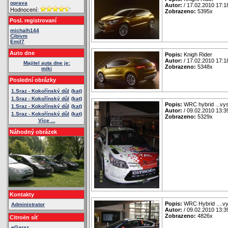
oprava
Autor:
/ 17.02.2010 17:1
Hodnocení:
Zobrazeno:
5395x
Posl. registrovaní
michalh144
Cibivm
Emil7
Auto dne
Popis:
Knigh Rider
Autor:
/ 17.02.2010 17:1
Majitel auta dne je:
Zobrazeno:
5348x
miki
Poslední obrázky
1.Sraz - Kokořínský důl
(kat)
1.Sraz - Kokořínský důl
(kat)
Popis:
WRC hybrid ...vys
1.Sraz - Kokořínský důl
(kat)
Autor:
/ 09.02.2010 13:3
1.Sraz - Kokořínský důl
(kat)
Zobrazeno:
5329x
Více ...
Náhodný obrázek
Kontakty
Popis:
WRC Hybrid ....vy
Administrator
Autor:
/ 09.02.2010 13:3
Zobrazeno:
4826x
Citroën síť
eGaraz