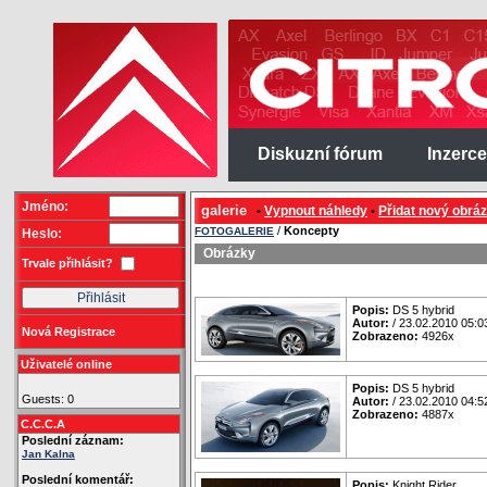
Diskuzní fórum
Inzerce
Jméno:
galerie
Vypnout náhledy
Přidat nový obrá
•
•
/
Koncepty
FOTOGALERIE
Heslo:
Obrázky
Trvale přihlásit?
Popis:
DS 5 hybrid
Autor:
/ 23.02.2010 05:0
Nová Registrace
Zobrazeno:
4926x
Uživatelé online
Popis:
DS 5 hybrid
Guests: 0
Autor:
/ 23.02.2010 04:5
Zobrazeno:
4887x
C.C.C.A
Poslední záznam:
Jan Kalna
Poslední komentář:
Popis:
Knight Rider