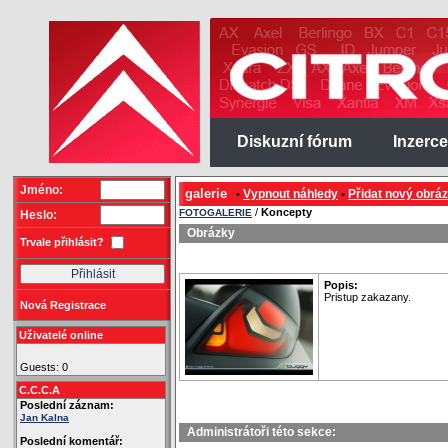
Diskuzní fórum
Inzerce
Jméno:
galerie
Vypnout náhledy
Přidat nový obrá
•
•
/
Koncepty
FOTOGALERIE
Heslo:
Obrázky
Trvale přihlásit?
Popis:
Pristup zakazany.
Nová Registrace
Uživatelé online
Guests: 0
C.C.C.A
Poslední záznam:
Jan Kalna
Administrátoři této sekce:
Poslední komentář: