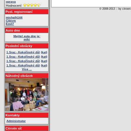
oprava
Hodnocení:
© 2008-2013 :: by citroen
Posl. registrovaní
michalh144
Cibivm
Emil7
Auto dne
Majitel auta dne je:
miki
Poslední obrázky
1.Sraz - Kokořínský důl
(kat)
1.Sraz - Kokořínský důl
(kat)
1.Sraz - Kokořínský důl
(kat)
1.Sraz - Kokořínský důl
(kat)
Více ...
Náhodný obrázek
Kontakty
Administrator
Citroën síť