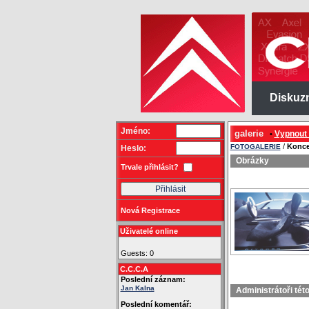
Diskuz
Jméno:
galerie
Vypnout
•
/
Konce
FOTOGALERIE
Heslo:
Obrázky
Trvale přihlásit?
Nová Registrace
Uživatelé online
Guests: 0
C.C.C.A
Poslední záznam:
Jan Kalna
Administrátoři tét
Poslední komentář: