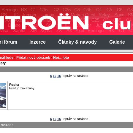
ní fórum
Inzerce
Články & návody
Galerie
 náhledy
Přidat nový obrázek
Nej... foto
•
•
pty
správ na stránce
5
10
15
Popis:
Pristup zakazany.
správ na stránce
5
10
15
o sekce: