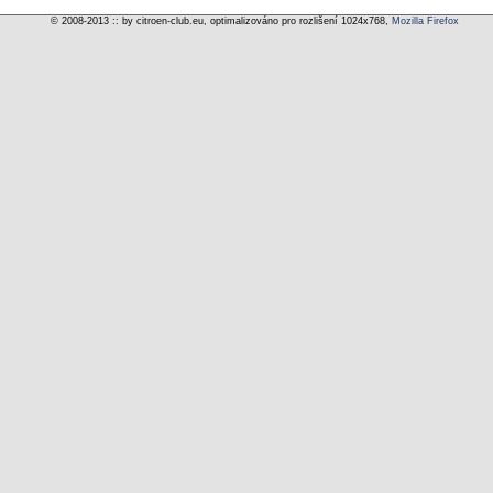
© 2008-2013 :: by citroen-club.eu, optimalizováno pro rozlišení 1024x768,
Mozilla Firefox