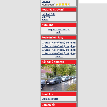
oprava
Hodnocení:
Posl. registrovaní
michalh144
Cibivm
Emil7
Auto dne
Majitel auta dne je:
miki
Poslední obrázky
1.Sraz - Kokořínský důl
(kat)
1.Sraz - Kokořínský důl
(kat)
1.Sraz - Kokořínský důl
(kat)
1.Sraz - Kokořínský důl
(kat)
Více ...
Náhodný obrázek
Kontakty
Administrator
Citroën síť