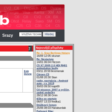
Srazy
Nejnovější příspěvky
?
Re: 1. Sraz Berlingo Holany
16/09 12:05 skuran
Re: Nestartuje
14/01 06:04 Flizzen
C5 X7 2009 2.0 HDI RH01
antipolution faulty
03/11 20:59 lkremenak
Edit
Delete
Citroen C5
01/08 20:30 Stan
radio, navigácia - Android
auto - r.v. 2019
30/03 09:50 kajo69
C4 picasso, 2007 a vyššie,
zadné sedačky
28/12 08:38 Orim
těžko se startuje
06/07 13:33 fredka1
Drážkový řemen
25/06 08:03 Haraburdak
Palivový filter