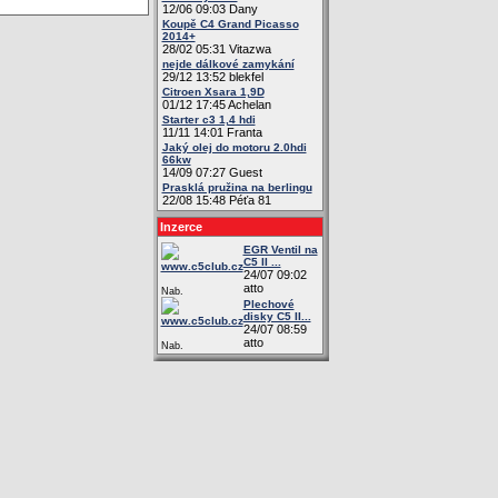
12/06 09:03 Dany
Koupě C4 Grand Picasso
2014+
28/02 05:31 Vitazwa
nejde dálkové zamykání
29/12 13:52 blekfel
Citroen Xsara 1,9D
01/12 17:45 Achelan
Starter c3 1,4 hdi
11/11 14:01 Franta
Jaký olej do motoru 2.0hdi
66kw
14/09 07:27 Guest
Prasklá pružina na berlingu
22/08 15:48 Péťa 81
Inzerce
EGR Ventil na
C5 II ...
24/07 09:02
atto
Nab.
Plechové
disky C5 II...
24/07 08:59
atto
Nab.