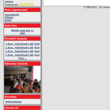
oprava
Hodnocení:
© 2008-2013 :: by citroen
Posl. registrovaní
michalh144
Cibivm
Emil7
Auto dne
Majitel auta dne je:
miki
Poslední obrázky
1.Sraz - Kokořínský důl
(kat)
1.Sraz - Kokořínský důl
(kat)
1.Sraz - Kokořínský důl
(kat)
1.Sraz - Kokořínský důl
(kat)
Více ...
Náhodný obrázek
Kontakty
Administrator
Citroën síť