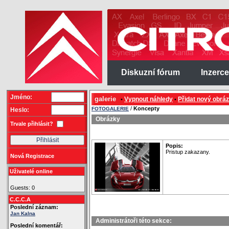
Diskuzní fórum
Inzerce
Jméno:
galerie
Vypnout náhledy
Přidat nový obrá
•
•
/
Koncepty
FOTOGALERIE
Heslo:
Obrázky
Trvale přihlásit?
Popis:
Pristup zakazany.
Nová Registrace
Uživatelé online
Guests: 0
C.C.C.A
Poslední záznam:
Jan Kalna
Administrátoři této sekce:
Poslední komentář: