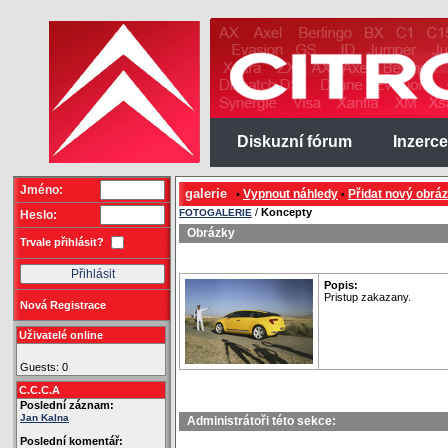
Diskuzní fórum
Inzerce
Jméno:
galerie
Vypnout náhledy
Přidat nový obrá
•
•
/
Koncepty
FOTOGALERIE
Heslo:
Obrázky
Trvale přihlásit?
Popis:
Pristup zakazany.
Nová Registrace
Uživatelé online
Guests: 0
C.C.C.A
Poslední záznam:
Jan Kalna
Administrátoři této sekce:
Poslední komentář: