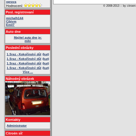
oprava
Hodnocení:
© 2008-2013 :: by citroen
Posl. registrovaní
michalh144
Cibivm
Emil7
Auto dne
Majitel auta dne je:
miki
Poslední obrázky
1.Sraz - Kokořínský důl
(kat)
1.Sraz - Kokořínský důl
(kat)
1.Sraz - Kokořínský důl
(kat)
1.Sraz - Kokořínský důl
(kat)
Více ...
Náhodný obrázek
Kontakty
Administrator
Citroën síť