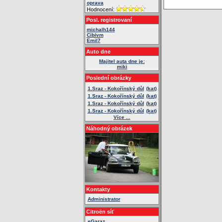
oprava
Hodnocení:
Posl. registrovaní
michalh144
Cibivm
Emil7
Auto dne
Majitel auta dne je:
miki
Poslední obrázky
1.Sraz - Kokořínský důl
(kat)
1.Sraz - Kokořínský důl
(kat)
1.Sraz - Kokořínský důl
(kat)
1.Sraz - Kokořínský důl
(kat)
Více ...
Náhodný obrázek
Kontakty
Administrator
Citroën síť
eGaraz