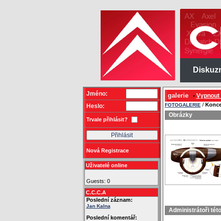
Diskuz
Jméno:
galerie
Vypnout
•
/
Konce
FOTOGALERIE
Heslo:
Obrázky
Trvale přihlásit?
Nová Registrace
Uživatelé online
Guests: 0
C.C.C.A
Poslední záznam:
Jan Kalna
Administrátoři tét
Poslední komentář: