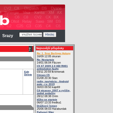
Srazy
Nejnovější příspěvky
?
Re: 1. Sraz Berlingo Holany
16/09 12:05 skuran
Re: Nestartuje
14/01 06:04 Flizzen
C5 X7 2009 2.0 HDI RH01
antipolution faulty
03/11 20:59 lkremenak
Edit
Delete
Citroen C5
01/08 20:30 Stan
radio, navigácia - Android
auto - r.v. 2019
30/03 09:50 kajo69
C4 picasso, 2007 a vyššie,
zadné sedačky
28/12 08:38 Orim
těžko se startuje
06/07 13:33 fredka1
Drážkový řemen
25/06 08:03 Haraburdak
Palivový filter