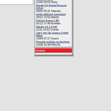
12/06 09:03 Dany
Koupě C4 Grand Picasso
2014+
28/02 05:31 Vitazwa
nejde dálkové zamykání
29/12 13:52 blekfel
Citroen Xsara 1,9D
01/12 17:45 Achelan
Starter c3 1,4 hdi
11/11 14:01 Franta
Jaký olej do motoru 2.0hdi
66kw
14/09 07:27 Guest
Prasklá pružina na berlingu
22/08 15:48 Péťa 81
Inzerce