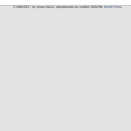
© 2008-2013 :: by citroen-club.eu, optimalizováno pro rozlišení 1024x768,
Mozilla Firefox