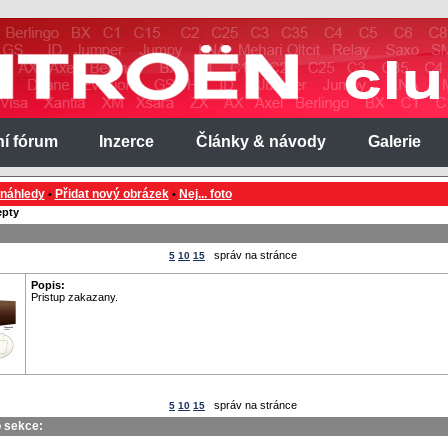
ní fórum
Inzerce
Články & návody
Galerie
 náhledy
Přidat nový obrázek
Nej... foto
•
•
pty
správ na stránce
5
10
15
Popis:
Pristup zakazany.
správ na stránce
5
10
15
o sekce: