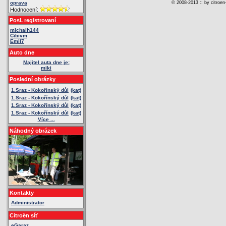
oprava
© 2008-2013 :: by citroen
Hodnocení:
Posl. registrovaní
michalh144
Cibivm
Emil7
Auto dne
Majitel auta dne je:
miki
Poslední obrázky
1.Sraz - Kokořínský důl
(kat)
1.Sraz - Kokořínský důl
(kat)
1.Sraz - Kokořínský důl
(kat)
1.Sraz - Kokořínský důl
(kat)
Více ...
Náhodný obrázek
Kontakty
Administrator
Citroën síť
eGaraz