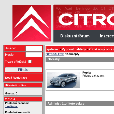
Diskuzní fórum
Inzerce
Jméno:
galerie
Vypnout náhledy
Přidat nový obrá
•
•
/
Koncepty
FOTOGALERIE
Heslo:
Obrázky
Trvale přihlásit?
Popis:
Pristup zakazany.
Nová Registrace
Uživatelé online
Guests: 0
C.C.C.A
Poslední záznam:
Administrátoři této sekce:
Jan Kalna
Poslední komentář: