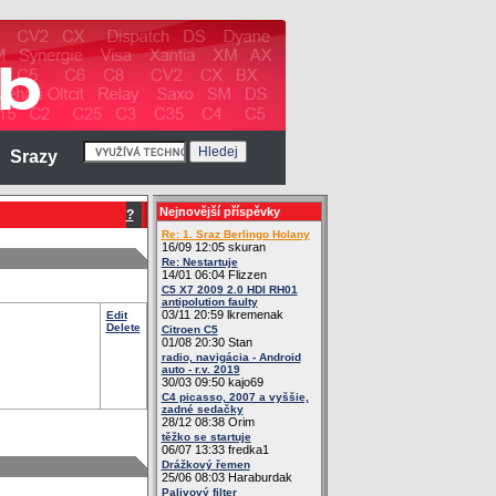
Srazy
Nejnovější příspěvky
?
Re: 1. Sraz Berlingo Holany
16/09 12:05 skuran
Re: Nestartuje
14/01 06:04 Flizzen
C5 X7 2009 2.0 HDI RH01
antipolution faulty
03/11 20:59 lkremenak
Edit
Delete
Citroen C5
01/08 20:30 Stan
radio, navigácia - Android
auto - r.v. 2019
30/03 09:50 kajo69
C4 picasso, 2007 a vyššie,
zadné sedačky
28/12 08:38 Orim
těžko se startuje
06/07 13:33 fredka1
Drážkový řemen
25/06 08:03 Haraburdak
Palivový filter