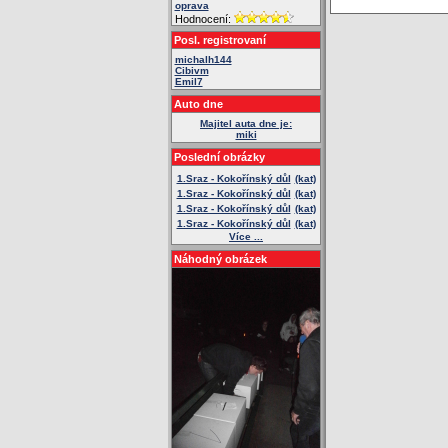
oprava
Hodnocení:
Posl. registrovaní
michalh144
Cibivm
Emil7
Auto dne
Majitel auta dne je:
miki
Poslední obrázky
1.Sraz - Kokořínský důl
(kat)
1.Sraz - Kokořínský důl
(kat)
1.Sraz - Kokořínský důl
(kat)
1.Sraz - Kokořínský důl
(kat)
Více ...
Náhodný obrázek