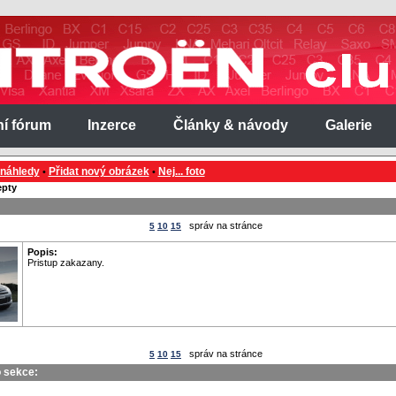
ní fórum
Inzerce
Články & návody
Galerie
 náhledy
Přidat nový obrázek
Nej... foto
•
•
pty
správ na stránce
5
10
15
Popis:
Pristup zakazany.
správ na stránce
5
10
15
o sekce: