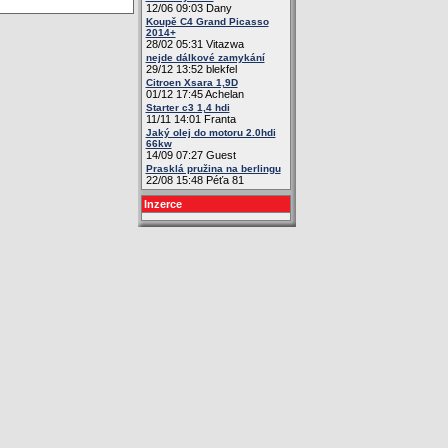
12/06 09:03 Dany
Koupě C4 Grand Picasso
2014+
28/02 05:31 Vitazwa
nejde dálkové zamykání
29/12 13:52 blekfel
Citroen Xsara 1,9D
01/12 17:45 Achelan
Starter c3 1,4 hdi
11/11 14:01 Franta
Jaký olej do motoru 2.0hdi
66kw
14/09 07:27 Guest
Prasklá pružina na berlingu
22/08 15:48 Péťa 81
Inzerce