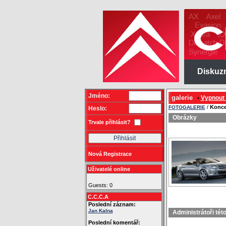
Diskuz
Jméno:
galerie
Vypnout
•
/
Konce
FOTOGALERIE
Heslo:
Obrázky
Trvale přihlásit?
Nová Registrace
Uživatelé online
Guests: 0
C.C.C.A
Poslední záznam:
Jan Kalna
Administrátoři tét
Poslední komentář: