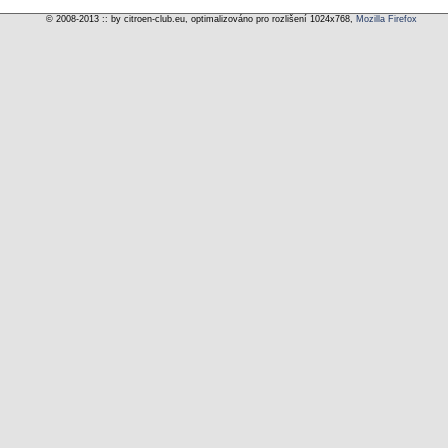
© 2008-2013 :: by citroen-club.eu, optimalizováno pro rozlišení 1024x768,
Mozilla Firefox