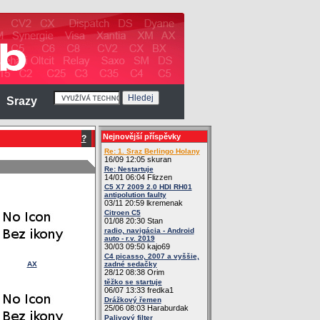
Srazy
Nejnovější příspěvky
?
Re: 1. Sraz Berlingo Holany
16/09 12:05 skuran
Re: Nestartuje
14/01 06:04 Flizzen
C5 X7 2009 2.0 HDI RH01
antipolution faulty
03/11 20:59 lkremenak
Citroen C5
01/08 20:30 Stan
radio, navigácia - Android
auto - r.v. 2019
30/03 09:50 kajo69
C4 picasso, 2007 a vyššie,
AX
zadné sedačky
28/12 08:38 Orim
těžko se startuje
06/07 13:33 fredka1
Drážkový řemen
25/06 08:03 Haraburdak
Palivový filter