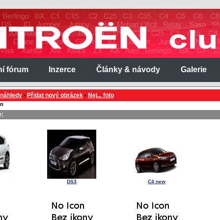
ní fórum
Inzerce
Články & návody
Galerie
 náhledy
Přidat nový obrázek
Nej... foto
•
•
ën
e:
DS3
C4 new