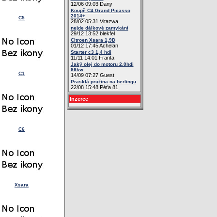
12/06 09:03 Dany
Koupě C4 Grand Picasso
2014+
C5
28/02 05:31 Vitazwa
nejde dálkové zamykání
29/12 13:52 blekfel
Citroen Xsara 1,9D
01/12 17:45 Achelan
Starter c3 1,4 hdi
11/11 14:01 Franta
Jaký olej do motoru 2.0hdi
66kw
C1
14/09 07:27 Guest
Prasklá pružina na berlingu
22/08 15:48 Péťa 81
Inzerce
C6
Xsara