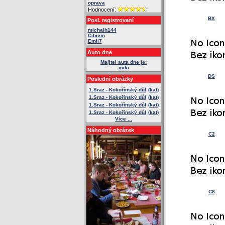
oprava
Hodnocení:
BX
Posl. registrovaní
michalh144
Cibivm
Emil7
Auto dne
Majitel auta dne je:
miki
DS
Poslední obrázky
1.Sraz - Kokořínský důl
(kat)
1.Sraz - Kokořínský důl
(kat)
1.Sraz - Kokořínský důl
(kat)
1.Sraz - Kokořínský důl
(kat)
Více ...
Náhodný obrázek
C2
C8