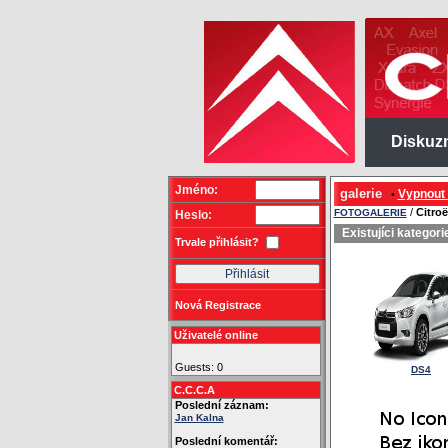
Diskuz
Jméno:
galerie
Vypnout
•
/
Citro
FOTOGALERIE
Heslo:
Existujíci kategori
Trvale přihlásit?
Nová Registrace
Uživatelé online
Guests: 0
DS4
C.C.C.A
Poslední záznam:
Jan Kalna
Poslední komentář: