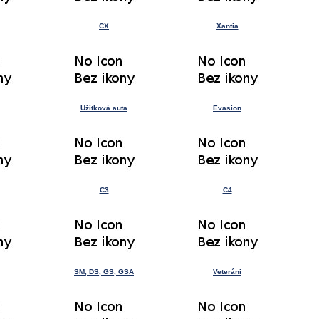
CX
Xantia
Užitková auta
Evasion
C3
C4
SM, DS, GS, GSA
Veteráni