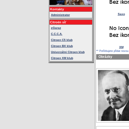
Kontakty
Saxo
Administrator
Citroën síť
eGaraz
C.C.C.A.
Citroen C5 klub
Citroen BX klub
XM
** Potřebujete přidat novou
Univerzálni Citroen klub
Obrázky
Citroen XM klub