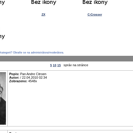
ZX
C-Crosser
 kategorii? Obraťte se na administrátora/moderátora.
správ na stránce
5
10
15
Popis:
Pan Andre Citroen
Autor:
/ 22.04.2010 02:34
Zobrazeno:
4548x