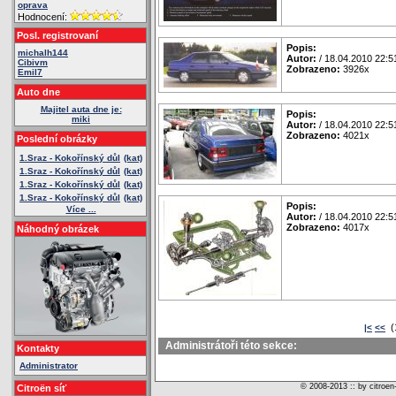
oprava
Hodnocení:
Posl. registrovaní
Popis:
michalh144
Autor:
/ 18.04.2010 22:5
Cibivm
Zobrazeno:
3926x
Emil7
Auto dne
Majitel auta dne je:
Popis:
miki
Autor:
/ 18.04.2010 22:5
Zobrazeno:
4021x
Poslední obrázky
1.Sraz - Kokořínský důl
(kat)
1.Sraz - Kokořínský důl
(kat)
1.Sraz - Kokořínský důl
(kat)
1.Sraz - Kokořínský důl
(kat)
Popis:
Více ...
Autor:
/ 18.04.2010 22:5
Zobrazeno:
4017x
Náhodný obrázek
(
|<
<<
Administrátoři této sekce:
Kontakty
Administrator
© 2008-2013 :: by citroen
Citroën síť