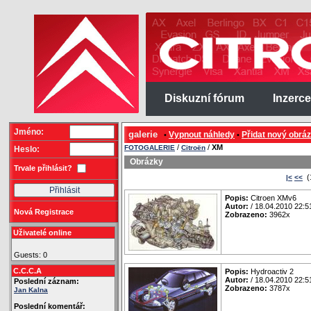
Diskuzní fórum
Inzerce
Jméno:
galerie
Vypnout náhledy
Přidat nový obrá
•
•
/
/
XM
FOTOGALERIE
Citroën
Heslo:
Obrázky
Trvale přihlásit?
(
|<
<<
Popis:
Citroen XMv6
Autor:
/ 18.04.2010 22:5
Nová Registrace
Zobrazeno:
3962x
Uživatelé online
Guests: 0
C.C.C.A
Popis:
Hydroactiv 2
Autor:
/ 18.04.2010 22:5
Poslední záznam:
Zobrazeno:
3787x
Jan Kalna
Poslední komentář: