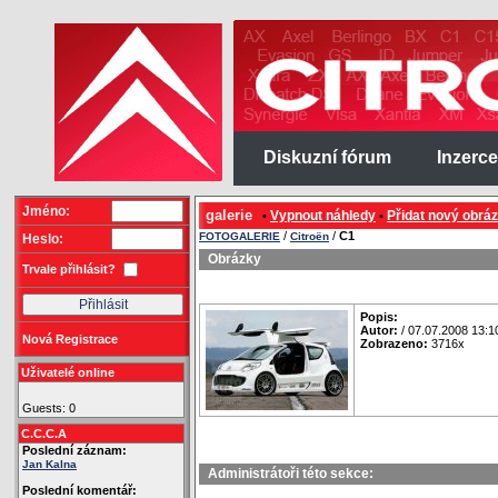
Diskuzní fórum
Inzerce
Jméno:
galerie
Vypnout náhledy
Přidat nový obrá
•
•
/
/
C1
FOTOGALERIE
Citroën
Heslo:
Obrázky
Trvale přihlásit?
Popis:
Autor:
/ 07.07.2008 13:1
Nová Registrace
Zobrazeno:
3716x
Uživatelé online
Guests: 0
C.C.C.A
Poslední záznam:
Jan Kalna
Administrátoři této sekce:
Poslední komentář: