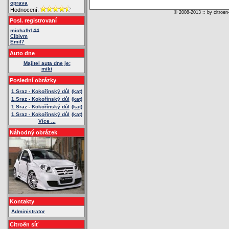
oprava
Hodnocení:
© 2008-2013 :: by citroen
Posl. registrovaní
michalh144
Cibivm
Emil7
Auto dne
Majitel auta dne je:
miki
Poslední obrázky
1.Sraz - Kokořínský důl
(kat)
1.Sraz - Kokořínský důl
(kat)
1.Sraz - Kokořínský důl
(kat)
1.Sraz - Kokořínský důl
(kat)
Více ...
Náhodný obrázek
Kontakty
Administrator
Citroën síť