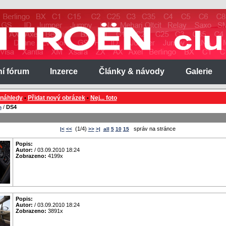
ní fórum
Inzerce
Články & návody
Galerie
 náhledy
Přidat nový obrázek
Nej... foto
•
•
/
DS4
n
(1/4)
správ na stránce
|<
<<
>>
>|
all
5
10
15
Popis:
Autor:
/ 03.09.2010 18:24
Zobrazeno:
4199x
Popis:
Autor:
/ 03.09.2010 18:24
Zobrazeno:
3891x