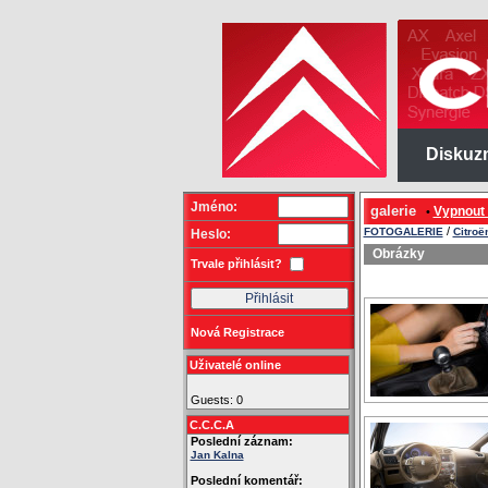
Diskuz
Jméno:
galerie
Vypnout
•
/
FOTOGALERIE
Citroë
Heslo:
Obrázky
Trvale přihlásit?
Nová Registrace
Uživatelé online
Guests: 0
C.C.C.A
Poslední záznam:
Jan Kalna
Poslední komentář: