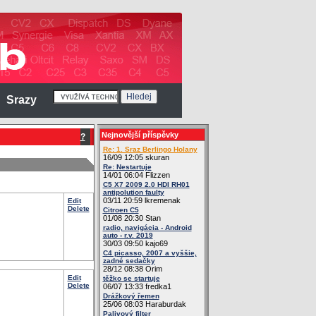
Srazy
Nejnovější příspěvky
?
Re: 1. Sraz Berlingo Holany
16/09 12:05 skuran
Re: Nestartuje
14/01 06:04 Flizzen
C5 X7 2009 2.0 HDI RH01
antipolution faulty
03/11 20:59 lkremenak
Edit
Delete
Citroen C5
01/08 20:30 Stan
radio, navigácia - Android
auto - r.v. 2019
30/03 09:50 kajo69
C4 picasso, 2007 a vyššie,
zadné sedačky
28/12 08:38 Orim
Edit
těžko se startuje
Delete
06/07 13:33 fredka1
Drážkový řemen
25/06 08:03 Haraburdak
Palivový filter