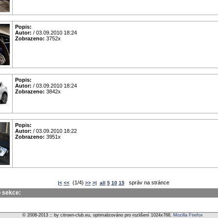
Popis:
Autor:
/ 03.09.2010 18:24
Zobrazeno:
3752x
Popis:
Autor:
/ 03.09.2010 18:24
Zobrazeno:
3842x
Popis:
Autor:
/ 03.09.2010 18:22
Zobrazeno:
3951x
(1/4)
správ na stránce
|<
<<
>>
>|
all
5
10
15
o sekce:
© 2008-2013 :: by citroen-club.eu, optimalizováno pro rozlišení 1024x768,
Mozilla Firefox