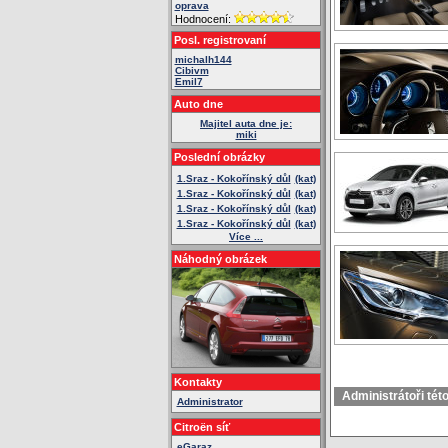
oprava
Hodnocení:
Posl. registrovaní
michalh144
Cibivm
Emil7
Auto dne
Majitel auta dne je:
miki
Poslední obrázky
1.Sraz - Kokořínský důl
(kat)
1.Sraz - Kokořínský důl
(kat)
1.Sraz - Kokořínský důl
(kat)
1.Sraz - Kokořínský důl
(kat)
Více ...
Náhodný obrázek
Kontakty
Administrátoři tét
Administrator
Citroën síť
eGaraz