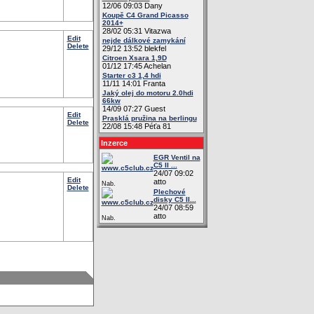
12/06 09:03 Dany
Koupě C4 Grand Picasso
2014+
28/02 05:31 Vitazwa
Edit
nejde dálkové zamykání
Delete
29/12 13:52 blekfel
Citroen Xsara 1,9D
01/12 17:45 Achelan
Starter c3 1,4 hdi
11/11 14:01 Franta
Jaký olej do motoru 2.0hdi
66kw
14/09 07:27 Guest
Edit
Prasklá pružina na berlingu
Delete
22/08 15:48 Péťa 81
Inzerce
EGR Ventil na
C5 II ...
24/07 09:02
Edit
atto
Nab.
Delete
Plechové
disky C5 II...
24/07 08:59
atto
Nab.