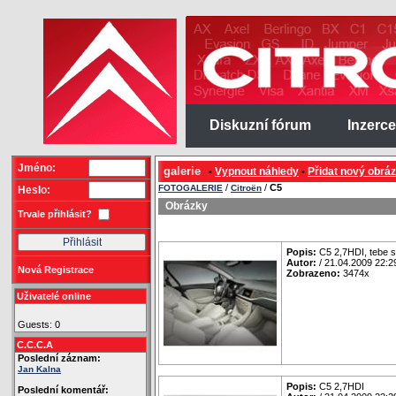
Diskuzní fórum
Inzerce
Jméno:
galerie
Vypnout náhledy
Přidat nový obrá
•
•
/
/
C5
FOTOGALERIE
Citroën
Heslo:
Obrázky
Trvale přihlásit?
Popis:
C5 2,7HDI, tebe s
Autor:
/ 21.04.2009 22:2
Nová Registrace
Zobrazeno:
3474x
Uživatelé online
Guests: 0
C.C.C.A
Poslední záznam:
Jan Kalna
Popis:
C5 2,7HDI
Poslední komentář: