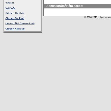
eGaraz
Administrátoři této sekce:
C.C.C.A.
Citroen C5 klub
© 2008-2013 :: by citroen
Citroen BX klub
Univerzálni Citroen klub
Citroen XM klub