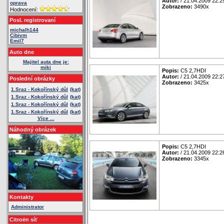
Autor:
/ 21.04.2009 22:2
oprava
Zobrazeno:
3490x
Hodnocení:
Posl. registrovaní
michalh144
Cibivm
Emil7
Auto dne
Majitel auta dne je:
miki
Popis:
C5 2,7HDI
Autor:
/ 21.04.2009 22:2
Poslední obrázky
Zobrazeno:
3425x
1.Sraz - Kokořínský důl
(kat)
1.Sraz - Kokořínský důl
(kat)
1.Sraz - Kokořínský důl
(kat)
1.Sraz - Kokořínský důl
(kat)
Více ...
Náhodný obrázek
Popis:
C5 2,7HDI
Autor:
/ 21.04.2009 22:2
Zobrazeno:
3345x
Kontakty
Administrator
Citroën síť