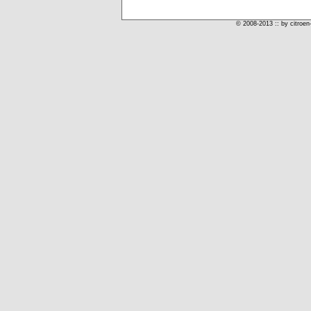
© 2008-2013 :: by citroen