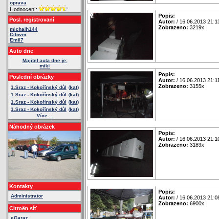
oprava
Hodnocení:
Popis:
Posl. registrovaní
Autor:
/ 16.06.2013 21:1
Zobrazeno:
3219x
michalh144
Cibivm
Emil7
Auto dne
Majitel auta dne je:
miki
Popis:
Poslední obrázky
Autor:
/ 16.06.2013 21:1
Zobrazeno:
3155x
1.Sraz - Kokořínský důl
(kat)
1.Sraz - Kokořínský důl
(kat)
1.Sraz - Kokořínský důl
(kat)
1.Sraz - Kokořínský důl
(kat)
Více ...
Náhodný obrázek
Popis:
Autor:
/ 16.06.2013 21:1
Zobrazeno:
3189x
Kontakty
Popis:
Administrator
Autor:
/ 16.06.2013 21:0
Zobrazeno:
6900x
Citroën síť
eGaraz