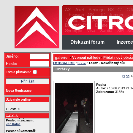
Diskuzní fórum
Inzerce
Jméno:
galerie
Vypnout náhledy
Přidat nový obrá
•
•
/
/
1.Sraz - Kokořínský důl
FOTOGALERIE
Srazy
Heslo:
Obrázky
Trvale přihlásit?
(
|<
<<
Popis:
Autor:
/ 16.06.2013 21:1
Nová Registrace
Zobrazeno:
3156x
Uživatelé online
Guests: 0
C.C.C.A
Poslední záznam:
Jan Kalna
Poslední komentář: