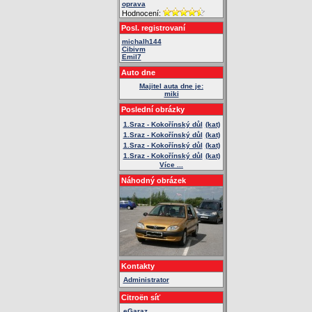
oprava
Hodnocení:
Posl. registrovaní
michalh144
Cibivm
Emil7
Auto dne
Majitel auta dne je:
miki
Poslední obrázky
1.Sraz - Kokořínský důl
(kat)
1.Sraz - Kokořínský důl
(kat)
1.Sraz - Kokořínský důl
(kat)
1.Sraz - Kokořínský důl
(kat)
Více ...
Náhodný obrázek
Kontakty
Administrator
Citroën síť
eGaraz