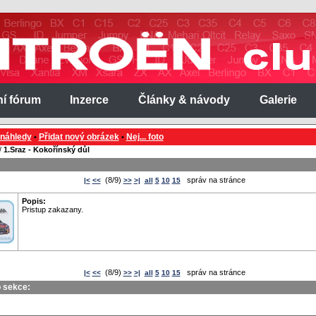
ní fórum
Inzerce
Články & návody
Galerie
 náhledy
Přidat nový obrázek
Nej... foto
•
•
/
1.Sraz - Kokořínský důl
(8/9)
správ na stránce
|<
<<
>>
>|
all
5
10
15
Popis:
Pristup zakazany.
(8/9)
správ na stránce
|<
<<
>>
>|
all
5
10
15
o sekce: