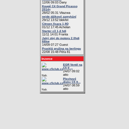
12/06 09:03 Dany
Koupě C4 Grand Picasso
2014+
28/02 05:31 Vitazwa
nejde dálkové zamykání
29/12 13:52 blekfel
Citroen Xsara 1,9D
01/12 17:45 Achelan
Starter c3 1,4 hdi
11/11 14:01 Franta
Jaký olej do motoru 2.0hdi
66kw
14/09 07:27 Guest
Prasklá pružina na berlingu
22/08 15:48 Péťa 81
Inzerce
EGR Ventil na
C5 II ...
24/07 09:02
atto
Nab.
Plechové
disky C5 II...
24/07 08:59
atto
Nab.