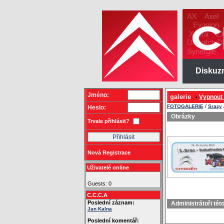
Diskuz
Jméno:
galerie
Vypnout
•
/
FOTOGALERIE
Srazy
Heslo:
Obrázky
Trvale přihlásit?
Nová Registrace
Uživatelé online
Guests: 0
C.C.C.A
Poslední záznam:
Administrátoři tét
Jan Kalna
Poslední komentář: