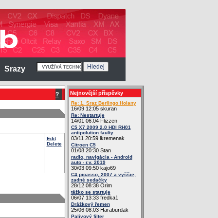
Srazy
Nejnovější příspěvky
?
Re: 1. Sraz Berlingo Holany
16/09 12:05 skuran
Re: Nestartuje
14/01 06:04 Flizzen
C5 X7 2009 2.0 HDI RH01
antipolution faulty
03/11 20:59 lkremenak
Edit
Delete
Citroen C5
01/08 20:30 Stan
radio, navigácia - Android
auto - r.v. 2019
30/03 09:50 kajo69
C4 picasso, 2007 a vyššie,
zadné sedačky
28/12 08:38 Orim
těžko se startuje
06/07 13:33 fredka1
Drážkový řemen
25/06 08:03 Haraburdak
Palivový filter