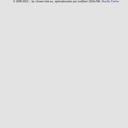
© 2008-2013 :: by citroen-club.eu, optimalizováno pro rozlišení 1024x768,
Mozilla Firefox