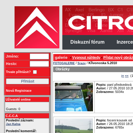
Diskuzní fórum
Inzerce
Jméno:
galerie
Vypnout náhledy
Přidat nový obrá
•
•
/
/
Křivonoska 5.2010
FOTOGALERIE
Srazy
Heslo:
Obrázky
Trvale přihlásit?
(1
|<
<<
Popis:
paní předsedová
Autor:
/ 27.05.2010 10:2
Nová Registrace
Zobrazeno:
5034x
Uživatelé online
Guests: 0
C.C.C.A
Poslední záznam:
Popis:
foceni kousek od
Autor:
/ 26.05.2010 18:2
Jan Kalna
Zobrazeno:
6765x
Poslední komentář: