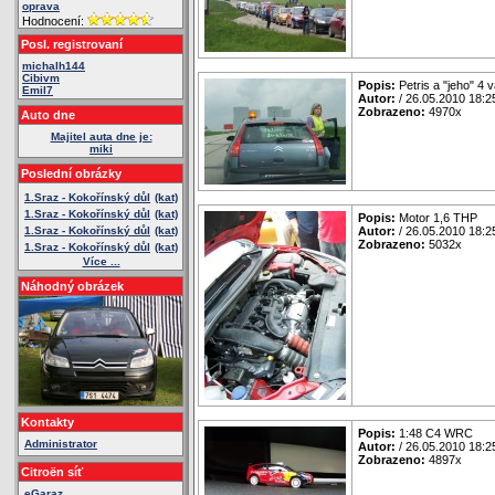
oprava
Hodnocení:
Posl. registrovaní
michalh144
Cibivm
Popis:
Petris a "jeho" 4 
Emil7
Autor:
/ 26.05.2010 18:2
Zobrazeno:
4970x
Auto dne
Majitel auta dne je:
miki
Poslední obrázky
1.Sraz - Kokořínský důl
(kat)
1.Sraz - Kokořínský důl
(kat)
Popis:
Motor 1,6 THP
1.Sraz - Kokořínský důl
(kat)
Autor:
/ 26.05.2010 18:2
Zobrazeno:
5032x
1.Sraz - Kokořínský důl
(kat)
Více ...
Náhodný obrázek
Kontakty
Popis:
1:48 C4 WRC
Administrator
Autor:
/ 26.05.2010 18:2
Zobrazeno:
4897x
Citroën síť
eGaraz