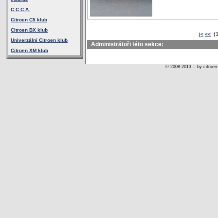
C.C.C.A.
Citroen C5 klub
Citroen BX klub
(1
|<
<<
Univerzálni Citroen klub
Administrátoři této sekce:
Citroen XM klub
© 2008-2013 :: by citroen