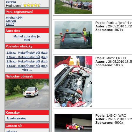
oprava
Hodnocení:
Posl. registrovaní
michalh144
Cibivm
Popis:
Petris a "jeho" 4 
Emil7
Autor:
/ 26.05.2010 18:2
Zobrazeno:
4971x
Auto dne
Majitel auta dne je:
miki
Poslední obrázky
1.Sraz - Kokořínský důl
(kat)
1.Sraz - Kokořínský důl
(kat)
Popis:
Motor 1,6 THP
1.Sraz - Kokořínský důl
(kat)
Autor:
/ 26.05.2010 18:2
Zobrazeno:
5035x
1.Sraz - Kokořínský důl
(kat)
Více ...
Náhodný obrázek
Kontakty
Popis:
1:48 C4 WRC
Administrator
Autor:
/ 26.05.2010 18:2
Zobrazeno:
4900x
Citroën síť
eGaraz