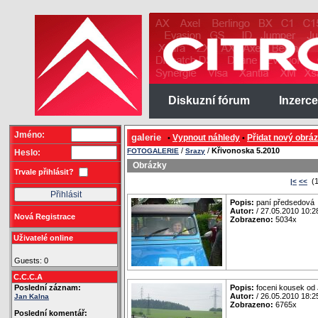
Diskuzní fórum
Inzerce
Jméno:
galerie
Vypnout náhledy
Přidat nový obrá
•
•
/
/
Křivonoska 5.2010
FOTOGALERIE
Srazy
Heslo:
Obrázky
Trvale přihlásit?
(1
|<
<<
Popis:
paní předsedová
Autor:
/ 27.05.2010 10:2
Nová Registrace
Zobrazeno:
5034x
Uživatelé online
Guests: 0
C.C.C.A
Poslední záznam:
Popis:
foceni kousek od
Autor:
/ 26.05.2010 18:2
Jan Kalna
Zobrazeno:
6765x
Poslední komentář: