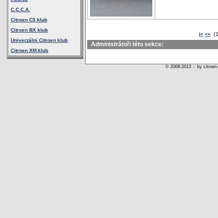
C.C.C.A.
Citroen C5 klub
Citroen BX klub
(1
|<
<<
Univerzálni Citroen klub
Administrátoři této sekce:
Citroen XM klub
© 2008-2013 :: by citroen