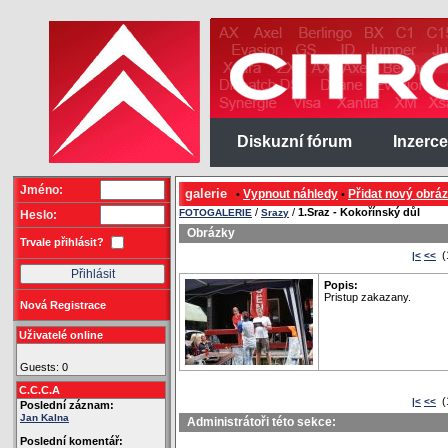
Diskuzní fórum
Inzerce
Jméno:
galerie
Vypnout náhledy
Přidat nový obrá
•
•
/
/
1.Sraz - Kokořínský důl
FOTOGALERIE
Srazy
Heslo:
Obrázky
Trvale přihlásit?
(
|<
<<
Popis:
Pristup zakazany.
Nová Registrace
Uživatelé online
Guests: 0
C.C.C.A
(
|<
<<
Poslední záznam:
Jan Kalna
Administrátoři této sekce:
Poslední komentář: