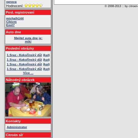
oprava
Hodnocení:
© 2008-2013 :: by citroen
Posl. registrovaní
michalh144
Cibivm
Emil7
Auto dne
Majitel auta dne je:
miki
Poslední obrázky
1.Sraz - Kokořínský důl
(kat)
1.Sraz - Kokořínský důl
(kat)
1.Sraz - Kokořínský důl
(kat)
1.Sraz - Kokořínský důl
(kat)
Více ...
Náhodný obrázek
Kontakty
Administrator
Citroën síť