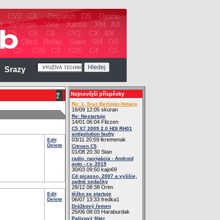
Srazy
Nejnovější příspěvky
?
Re: 1. Sraz Berlingo Holany
16/09 12:05 skuran
Re: Nestartuje
14/01 06:04 Flizzen
C5 X7 2009 2.0 HDI RH01
antipolution faulty
03/11 20:59 lkremenak
Edit
Delete
Citroen C5
01/08 20:30 Stan
radio, navigácia - Android
auto - r.v. 2019
30/03 09:50 kajo69
C4 picasso, 2007 a vyššie,
zadné sedačky
28/12 08:38 Orim
Edit
těžko se startuje
Delete
06/07 13:33 fredka1
Drážkový řemen
25/06 08:03 Haraburdak
Palivový filter