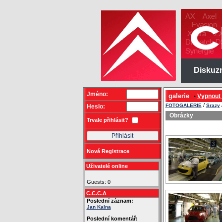
Diskuz
Jméno:
galerie
Vypnout
•
/
FOTOGALERIE
Srazy
Heslo:
Obrázky
Trvale přihlásit?
Nová Registrace
Uživatelé online
Guests: 0
C.C.C.A
Poslední záznam:
Jan Kalna
Poslední komentář: