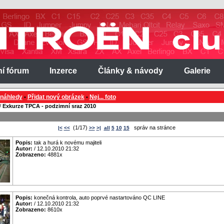
ní fórum
Inzerce
Články & návody
Galerie
 náhledy
Přidat nový obrázek
Nej... foto
•
•
/
Exkurze TPCA - podzimní sraz 2010
(1/17)
správ na stránce
|<
<<
>>
>|
all
5
10
15
Popis:
tak a hurá k novému majiteli
Autor:
/ 12.10.2010 21:32
Zobrazeno:
4881x
Popis:
konečná kontrola, auto poprvé nastartováno QC LINE
Autor:
/ 12.10.2010 21:32
Zobrazeno:
8610x