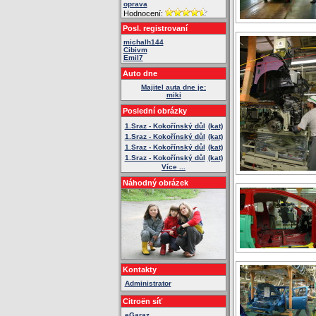
oprava
Hodnocení:
Posl. registrovaní
michalh144
Cibivm
Emil7
Auto dne
Majitel auta dne je:
miki
Poslední obrázky
1.Sraz - Kokořínský důl
(kat)
1.Sraz - Kokořínský důl
(kat)
1.Sraz - Kokořínský důl
(kat)
1.Sraz - Kokořínský důl
(kat)
Více ...
Náhodný obrázek
Kontakty
Administrator
Citroën síť
eGaraz