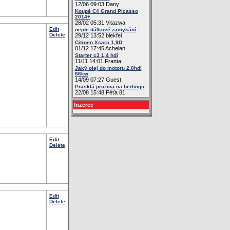
12/06 09:03 Dany
Koupě C4 Grand Picasso
2014+
28/02 05:31 Vitazwa
Edit
nejde dálkové zamykání
Delete
29/12 13:52 blekfel
Citroen Xsara 1,9D
01/12 17:45 Achelan
Starter c3 1,4 hdi
11/11 14:01 Franta
Jaký olej do motoru 2.0hdi
66kw
14/09 07:27 Guest
Prasklá pružina na berlingu
22/08 15:48 Péťa 81
Inzerce
Edit
Delete
Edit
Delete