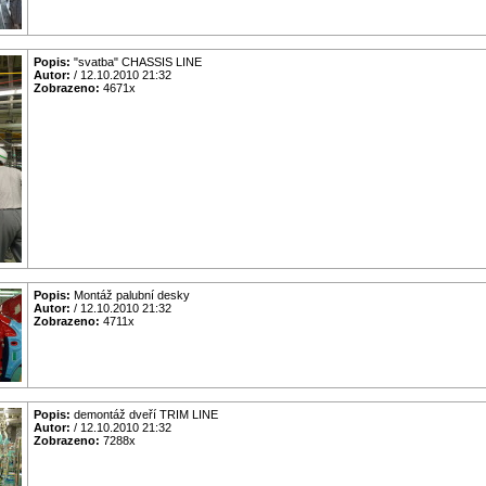
Popis:
"svatba" CHASSIS LINE
Autor:
/ 12.10.2010 21:32
Zobrazeno:
4671x
Popis:
Montáž palubní desky
Autor:
/ 12.10.2010 21:32
Zobrazeno:
4711x
Popis:
demontáž dveří TRIM LINE
Autor:
/ 12.10.2010 21:32
Zobrazeno:
7288x