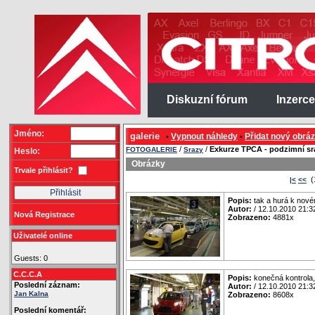
Diskuzní fórum
Inzerce
Jméno:
galerie
Vypnout náhledy
Přidat nový obrá
•
•
/
/
Exkurze TPCA - podzimní sr
FOTOGALERIE
Srazy
Heslo:
Obrázky
Trvale přihlásit?
(
|<
<<
Popis:
tak a hurá k novém
Autor:
/ 12.10.2010 21:3
Nová Registrace
Zobrazeno:
4881x
Uživatelé online
Guests: 0
C.C.C.A
Popis:
konečná kontrola
Poslední záznam:
Autor:
/ 12.10.2010 21:3
Jan Kalna
Zobrazeno:
8608x
Poslední komentář: