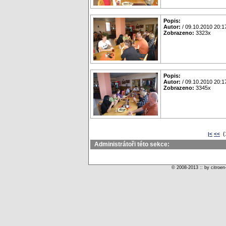
Popis:
Autor:
/ 09.10.2010 20:1
Zobrazeno:
3323x
Popis:
Autor:
/ 09.10.2010 20:1
Zobrazeno:
3345x
(
|<
<<
Administrátoři této sekce:
© 2008-2013 :: by citroen