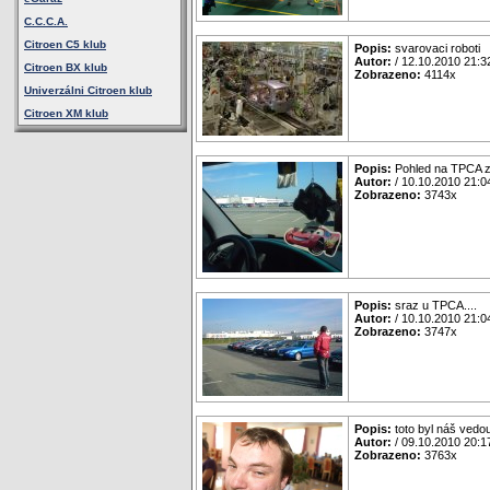
C.C.C.A.
Citroen C5 klub
Popis:
svarovaci roboti
Autor:
/ 12.10.2010 21:3
Citroen BX klub
Zobrazeno:
4114x
Univerzálni Citroen klub
Citroen XM klub
Popis:
Pohled na TPCA z
Autor:
/ 10.10.2010 21:0
Zobrazeno:
3743x
Popis:
sraz u TPCA....
Autor:
/ 10.10.2010 21:0
Zobrazeno:
3747x
Popis:
toto byl náš vedo
Autor:
/ 09.10.2010 20:1
Zobrazeno:
3763x