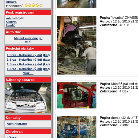
oprava
Hodnocení:
Posl. registrovaní
Popis:
"svatba" CHASSI
michalh144
Autor:
/ 12.10.2010 21:3
Cibivm
Zobrazeno:
4671x
Emil7
Auto dne
Majitel auta dne je:
miki
Poslední obrázky
1.Sraz - Kokořínský důl
(kat)
1.Sraz - Kokořínský důl
(kat)
1.Sraz - Kokořínský důl
(kat)
1.Sraz - Kokořínský důl
(kat)
Více ...
Náhodný obrázek
Popis:
Montáž palubní d
Autor:
/ 12.10.2010 21:3
Zobrazeno:
4711x
Kontakty
Popis:
demontáž dveří 
Autor:
/ 12.10.2010 21:3
Administrator
Zobrazeno:
7288x
Citroën síť
eGaraz