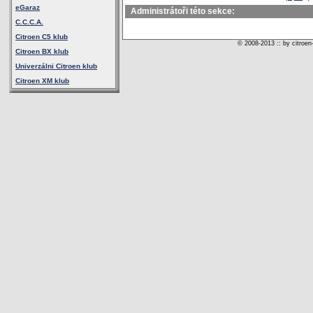
eGaraz
Administrátoři této sekce:
C.C.C.A.
Citroen C5 klub
© 2008-2013 :: by citroen
Citroen BX klub
Univerzálni Citroen klub
Citroen XM klub