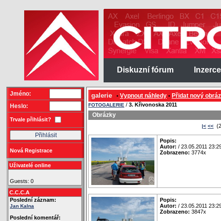
Diskuzní fórum
Inzerce
Jméno:
galerie
Vypnout náhledy
Přidat nový obrá
•
•
/
3. Křivonoska 2011
FOTOGALERIE
Heslo:
Obrázky
Trvale přihlásit?
(2
|<
<<
Popis:
Autor:
/ 23.05.2011 23:2
Nová Registrace
Zobrazeno:
3774x
Uživatelé online
Guests: 0
C.C.C.A
Poslední záznam:
Popis:
Autor:
/ 23.05.2011 23:2
Jan Kalna
Zobrazeno:
3847x
Poslední komentář: