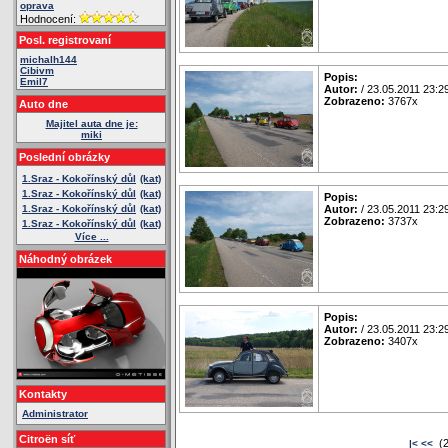
oprava
Hodnocení:
Posl. registrovaní
michalh144
Cibivm
Popis:
Emil7
Autor:
/ 23.05.2011 23:2
Zobrazeno:
3767x
Auto dne
Majitel auta dne je:
miki
Poslední obrázky
1.Sraz - Kokořínský důl
(kat)
1.Sraz - Kokořínský důl
(kat)
Popis:
1.Sraz - Kokořínský důl
(kat)
Autor:
/ 23.05.2011 23:2
Zobrazeno:
3737x
1.Sraz - Kokořínský důl
(kat)
Více ...
Náhodný obrázek
Popis:
Autor:
/ 23.05.2011 23:2
Zobrazeno:
3407x
Kontakty
Administrator
Citroën síť
(2
|<
<<