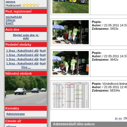
oprava
Hodnocení:
Posl. registrovaní
michalh144
Cibivm
Popis:
Emil7
Autor:
/ 22.05.2011 14:3
Zobrazeno:
3453x
Auto dne
Majitel auta dne je:
miki
Poslední obrázky
1.Sraz - Kokořínský důl
(kat)
Popis:
1.Sraz - Kokořínský důl
(kat)
Autor:
/ 22.05.2011 14:3
1.Sraz - Kokořínský důl
(kat)
Zobrazeno:
3642x
1.Sraz - Kokořínský důl
(kat)
Více ...
Náhodný obrázek
Popis:
Výsledková listina
Autor:
/ 22.05.2011 12:4
Zobrazeno:
58334x
Kontakty
Administrator
(5
|<
<<
Citroën síť
Administrátoři této sekce:
eGaraz