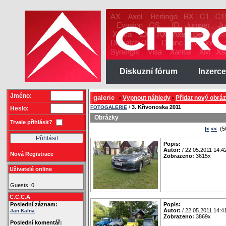
Diskuzní fórum
Inzerce
Jméno:
galerie
Vypnout náhledy
Přidat nový obrá
•
•
/
3. Křivonoska 2011
FOTOGALERIE
Heslo:
Obrázky
Trvale přihlásit?
(5
|<
<<
Popis:
Autor:
/ 22.05.2011 14:4
Nová Registrace
Zobrazeno:
3615x
Uživatelé online
Guests: 0
C.C.C.A
Poslední záznam:
Popis:
Autor:
/ 22.05.2011 14:4
Jan Kalna
Zobrazeno:
3869x
Poslední komentář: