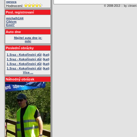
oprava
Hodnocení:
© 2008-2013 :: by citroen
Posl. registrovaní
michalh144
Cibivm
Emil7
Auto dne
Majitel auta dne je:
miki
Poslední obrázky
1.Sraz - Kokořínský důl
(kat)
1.Sraz - Kokořínský důl
(kat)
1.Sraz - Kokořínský důl
(kat)
1.Sraz - Kokořínský důl
(kat)
Více ...
Náhodný obrázek