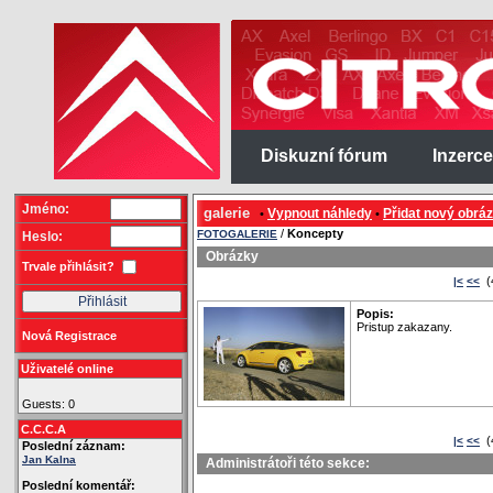
Diskuzní fórum
Inzerce
Jméno:
galerie
Vypnout náhledy
Přidat nový obrá
•
•
/
Koncepty
FOTOGALERIE
Heslo:
Obrázky
Trvale přihlásit?
(
|<
<<
Popis:
Pristup zakazany.
Nová Registrace
Uživatelé online
Guests: 0
C.C.C.A
(
|<
<<
Poslední záznam:
Jan Kalna
Administrátoři této sekce:
Poslední komentář: